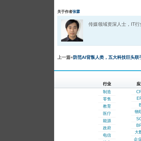
关于作者
张霖
传媒领域资深人士，IT行业净坛
上一篇«
防范AI背叛人类，五大科技巨头联
行业
应
制造
C
E
零售
B
教育
物
医疗
S
能源
B
政府
大
电信
企业