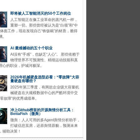
即将被人工智能消灭的50个工作岗位
人工智能正在像工业革命的蒸汽机一样，
重塑一切。那些曾经被认为是“白领”和“中
的体面工作，现在发现自己“铁饭碗”的材质，脆得
璃。
AI 最难撼动的五十个职业
AI没有“手感”，也缺乏“人心”。 那些依赖于
物理世界不可预测性、精细运动技能和真
理心的职业，护城河极深。
2026年机械硬盘选型必看：“零故障”大容
量硬盘有哪些？
2025年第三季度，有两款企业级大容量机
械硬盘在大规模数据中心的严酷环境中交
“零故障”的优秀成绩单。
冲上Github榜首的开源舆情分析工具：
BettaFish（微舆）
微舆：人人可用的多Agent舆情分析助手，
打破信息茧房，还原舆情原貌，预测未来
，辅助决策！