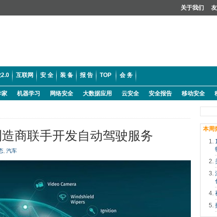
关于我们
友
2.0
互联网
安 全
装 备
报 告
TOP
会 务
学家
机器学习
网络安全
大数据应用
云安全
安全报告
移动安全
本周
制造商联手开发自动驾驶服务
态
,
汽车