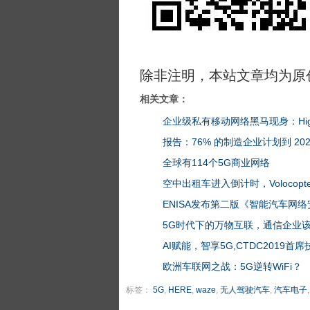
除非注明，本站文章均为原
相关文章：
企业级私有移动网络黑马现身：Highwa
报告：76% 的制造企业计划到 202
全球有114个5G商业网络
空中出租车进入倒计时，Volocopt
ENISA发布第二版《智能汽车网
5G时代下的万物互联，通信企业
AI赋能，智享5G,CTDC2019
欧洲车联网之战：5G逆转WiFi？
标签：
5G
,
HERE
,
waze
,
无人驾驶汽车
,
汽车电子