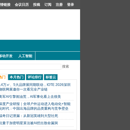
情链接
会议日历
投稿
订阅
注册
登录
移动开发
人工智能
搜索
热门
本月热门
评论排行
标签云
14万㎡、5大品牌展同期联动，IOTE 2026深圳
物联网展邀你一次看完全产业链
美军AI引擎闹油荒，AI军事化看上去很美
深度产业研报｜全球户外运动进入电动化+智能
化时代：中国出海品牌的品类重构与竞争壁垒
福奇日记泄漏：从新冠英雄到大型社死
抗量子加密明星算法被AI挖出致命漏洞