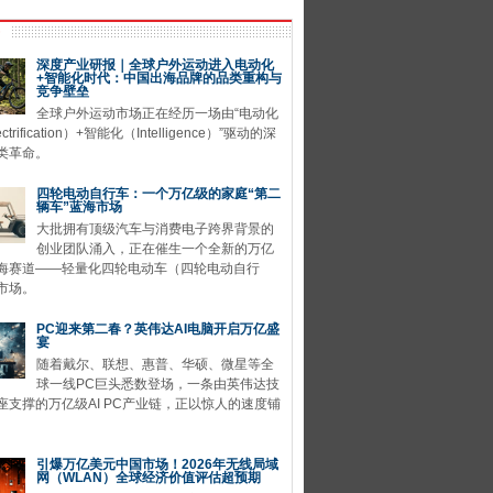
深度产业研报｜全球户外运动进入电动化
+智能化时代：中国出海品牌的品类重构与
竞争壁垒
全球户外运动市场正在经历一场由“电动化
ctrification）+智能化（Intelligence）”驱动的深
类革命。
四轮电动自行车：一个万亿级的家庭“第二
辆车”蓝海市场
大批拥有顶级汽车与消费电子跨界背景的
创业团队涌入，正在催生一个全新的万亿
海赛道——轻量化四轮电动车（四轮电动自行
市场。
PC迎来第二春？英伟达AI电脑开启万亿盛
宴
随着戴尔、联想、惠普、华硕、微星等全
球一线PC巨头悉数登场，一条由英伟达技
座支撑的万亿级AI PC产业链，正以惊人的速度铺
引爆万亿美元中国市场！2026年无线局域
网（WLAN）全球经济价值评估超预期