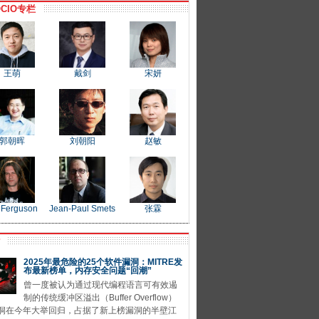
CIO专栏
王萌
戴剑
宋妍
郭朝晖
刘朝阳
赵敏
 Ferguson
Jean-Paul Smets
张霖
P
2025年最危险的25个软件漏洞：MITRE发
布最新榜单，内存安全问题“回潮”
曾一度被认为通过现代编程语言可有效遏
制的传统缓冲区溢出（Buffer Overflow）
洞在今年大举回归，占据了新上榜漏洞的半壁江