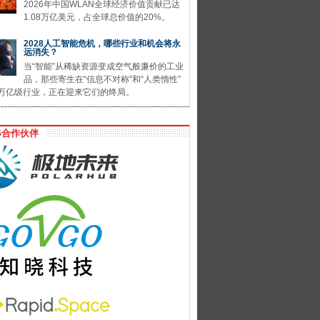
2026年中国WLAN全球经济价值贡献已达
1.08万亿美元，占全球总价值的20%。
2028人工智能危机，哪些行业和机会将永
远消失？
当“智能”从稀缺资源变成空气般廉价的工业
品，那些寄生在“信息不对称”和“人类惰性”
万亿级行业，正在迎来它们的终局。
G合作伙伴