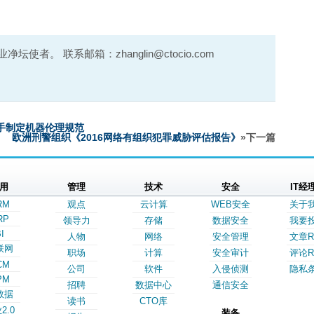
使者。 联系邮箱：zhanglin@ctocio.com
手制定机器伦理规范
欧洲刑警组织《2016网络有组织犯罪威胁评估报告》
»下一篇
用
管理
技术
安全
IT经
RM
观点
云计算
WEB安全
关于
RP
领导力
存储
数据安全
我要
I
人物
网络
安全管理
文章R
联网
职场
计算
安全审计
评论R
CM
公司
软件
入侵侦测
隐私
PM
招聘
数据中心
通信安全
数据
读书
CTO库
2.0
装备