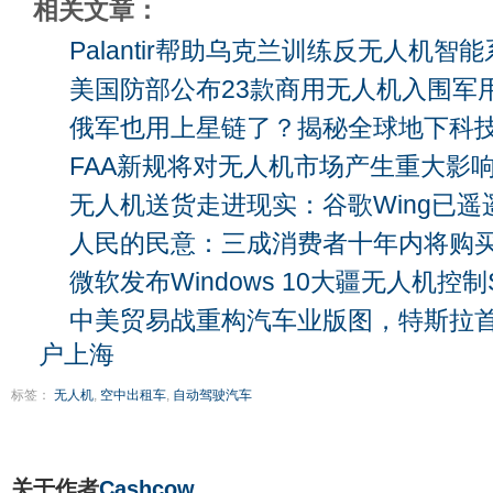
相关文章：
Palantir帮助乌克兰训练反无人机智
美国防部公布23款商用无人机入围军
俄军也用上星链了？揭秘全球地下科
FAA新规将对无人机市场产生重大影
无人机送货走进现实：谷歌Wing已遥
人民的民意：三成消费者十年内将购
微软发布Windows 10大疆无人机控
中美贸易战重构汽车业版图，特斯拉
户上海
标签：
无人机
,
空中出租车
,
自动驾驶汽车
关于作者
Cashcow