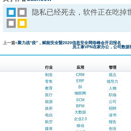
隐私已经死去，软件正在吃掉
上一篇«
聚力战“疫”，赋能安全暨2020信息安全网络峰会开启报名
员工拿VPN在家办公，公司数据
行业
应用
管理
制造
CRM
观点
ERP
零售
领导力
BI
教育
人物
物联网
医疗
职场
SCM
能源
公司
BPM
政府
招聘
大数据
电信
读书
企业2.0
航空
报告
移动
媒体
创业