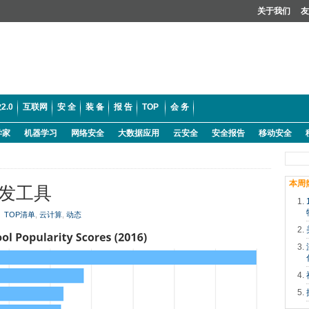
关于我们
友
2.0
互联网
安 全
装 备
报 告
TOP
会 务
学家
机器学习
网络安全
大数据应用
云安全
安全报告
移动安全
本周
开发工具
TOP清单
,
云计算
,
动态