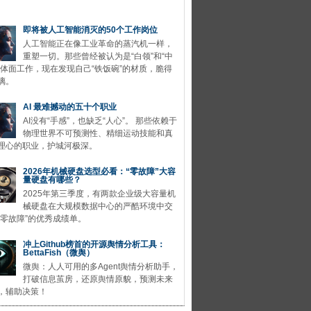
即将被人工智能消灭的50个工作岗位
人工智能正在像工业革命的蒸汽机一样，
重塑一切。那些曾经被认为是“白领”和“中
的体面工作，现在发现自己“铁饭碗”的材质，脆得
璃。
AI 最难撼动的五十个职业
AI没有“手感”，也缺乏“人心”。 那些依赖于
物理世界不可预测性、精细运动技能和真
理心的职业，护城河极深。
2026年机械硬盘选型必看：“零故障”大容
量硬盘有哪些？
2025年第三季度，有两款企业级大容量机
械硬盘在大规模数据中心的严酷环境中交
“零故障”的优秀成绩单。
冲上Github榜首的开源舆情分析工具：
BettaFish（微舆）
微舆：人人可用的多Agent舆情分析助手，
打破信息茧房，还原舆情原貌，预测未来
，辅助决策！