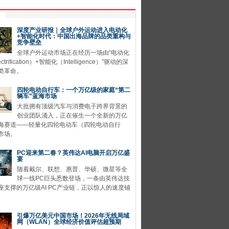
深度产业研报｜全球户外运动进入电动化
+智能化时代：中国出海品牌的品类重构与
竞争壁垒
全球户外运动市场正在经历一场由“电动化
ctrification）+智能化（Intelligence）”驱动的深
类革命。
四轮电动自行车：一个万亿级的家庭“第二
辆车”蓝海市场
大批拥有顶级汽车与消费电子跨界背景的
创业团队涌入，正在催生一个全新的万亿
海赛道——轻量化四轮电动车（四轮电动自行
市场。
PC迎来第二春？英伟达AI电脑开启万亿盛
宴
随着戴尔、联想、惠普、华硕、微星等全
球一线PC巨头悉数登场，一条由英伟达技
座支撑的万亿级AI PC产业链，正以惊人的速度铺
引爆万亿美元中国市场！2026年无线局域
网（WLAN）全球经济价值评估超预期