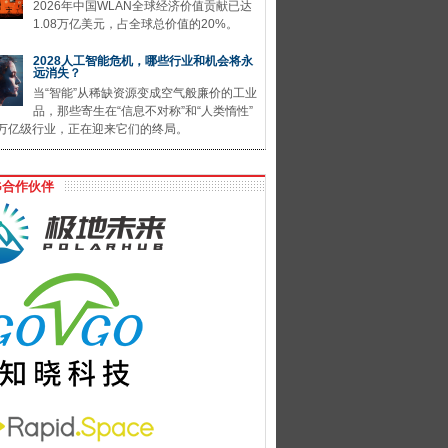
2026年中国WLAN全球经济价值贡献已达
1.08万亿美元，占全球总价值的20%。
2028人工智能危机，哪些行业和机会将永
远消失？
当“智能”从稀缺资源变成空气般廉价的工业
品，那些寄生在“信息不对称”和“人类惰性”
万亿级行业，正在迎来它们的终局。
G合作伙伴