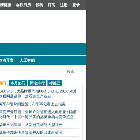
情链接
会议日历
投稿
订阅
注册
登录
移动开发
人工智能
搜索
热门
本月热门
评论排行
标签云
14万㎡、5大品牌展同期联动，IOTE 2026深圳
物联网展邀你一次看完全产业链
美军AI引擎闹油荒，AI军事化看上去很美
深度产业研报｜全球户外运动进入电动化+智能
化时代：中国出海品牌的品类重构与竞争壁垒
福奇日记泄漏：从新冠英雄到大型社死
抗量子加密明星算法被AI挖出致命漏洞