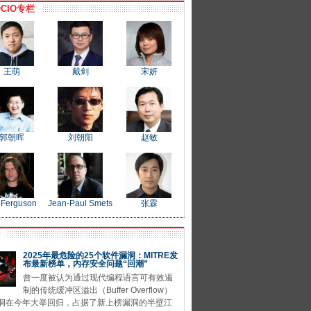
CIO专栏
王萌
戴剑
宋妍
郭朝晖
刘朝阳
赵敏
 Ferguson
Jean-Paul Smets
张霖
P
2025年最危险的25个软件漏洞：MITRE发
布最新榜单，内存安全问题“回潮”
曾一度被认为通过现代编程语言可有效遏
制的传统缓冲区溢出（Buffer Overflow）
洞在今年大举回归，占据了新上榜漏洞的半壁江