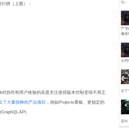
山。
具排行榜（上图）：
产”
像玻
正同
出了
hub对协作和用户体验的高度关注使得版本控制变得不再乏
出了大量很棒的产品项目
，例如Projects看板、更稳定的
aphQL API。
走向