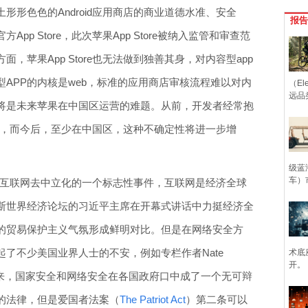
土形形色色的Android应用商店的商业道德水准、安全
报告
p Store，此次苹果App Store被纳入监管和审查范
，苹果App Store也无法做到独善其身，对内容型app
APP的内核是web，标准的应用商店审核流程难以对内
（Ele
远品
将是未来苹果在中国区运营的难题。从前，开发者经常抱
于模糊，而今后，至少在中国区，这种不确定性将进一步增
级蓝
车）
看做是互联网去中立化的一个标志性事件，互联网是经济全球
斯世界经济论坛的习近平主席在开幕式讲话中力挺经济全
的贸易保护主义气氛形成鲜明对比。但是在网络安全方
了不少美国业界人士的不安，例如专栏作者Nate
术底
开。
件以来，国家安全和网络安全在各国政府口中成了一个无可辩
的法律，但是爱国者法案（
The Patriot Act
）第二条可以