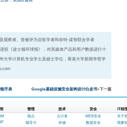
成本大比拼，美国区最高
及观察者。曾被评为谷歌学者和奈特-谋智联合学者
la），并将进驻《波士顿环球报》，对其媒体产品和用户数据进行十
华大学计算机专业学士及硕士学位，香港大学新闻学哲学
.com
0智能手表
Google基础设施安全架构设计白皮书
»下一篇
用
管理
技术
安全
IT经
RM
观点
云计算
WEB安全
关于
RP
领导力
存储
数据安全
我要