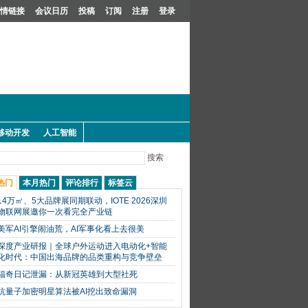
情链接
会议日历
投稿
订阅
注册
登录
移动开发
人工智能
搜索
热门
本月热门
评论排行
标签云
14万㎡、5大品牌展同期联动，IOTE 2026深圳
物联网展邀你一次看完全产业链
美军AI引擎闹油荒，AI军事化看上去很美
深度产业研报｜全球户外运动进入电动化+智能
化时代：中国出海品牌的品类重构与竞争壁垒
福奇日记泄漏：从新冠英雄到大型社死
抗量子加密明星算法被AI挖出致命漏洞