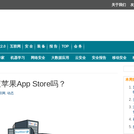
关于我们
友
2.0
互联网
安 全
装 备
报 告
TOP
会 务
学家
机器学习
网络安全
大数据应用
云安全
安全报告
移动安全
本周
App Store吗？
联网
,
动态