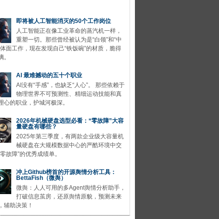
即将被人工智能消灭的50个工作岗位
人工智能正在像工业革命的蒸汽机一样，
重塑一切。那些曾经被认为是“白领”和“中
的体面工作，现在发现自己“铁饭碗”的材质，脆得
璃。
AI 最难撼动的五十个职业
AI没有“手感”，也缺乏“人心”。 那些依赖于
物理世界不可预测性、精细运动技能和真
理心的职业，护城河极深。
2026年机械硬盘选型必看：“零故障”大容
量硬盘有哪些？
2025年第三季度，有两款企业级大容量机
械硬盘在大规模数据中心的严酷环境中交
“零故障”的优秀成绩单。
冲上Github榜首的开源舆情分析工具：
BettaFish（微舆）
微舆：人人可用的多Agent舆情分析助手，
打破信息茧房，还原舆情原貌，预测未来
，辅助决策！