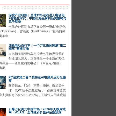
深度产业研报｜全球户外运动进入电动化
+智能化时代：中国出海品牌的品类重构与
竞争壁垒
全球户外运动市场正在经历一场由“电动化
ctrification）+智能化（Intelligence）”驱动的深
类革命。
四轮电动自行车：一个万亿级的家庭“第二
辆车”蓝海市场
大批拥有顶级汽车与消费电子跨界背景的
创业团队涌入，正在催生一个全新的万亿
海赛道——轻量化四轮电动车（四轮电动自行
市场。
PC迎来第二春？英伟达AI电脑开启万亿盛
宴
随着戴尔、联想、惠普、华硕、微星等全
球一线PC巨头悉数登场，一条由英伟达技
座支撑的万亿级AI PC产业链，正以惊人的速度铺
引爆万亿美元中国市场！2026年无线局域
网（WLAN）全球经济价值评估超预期