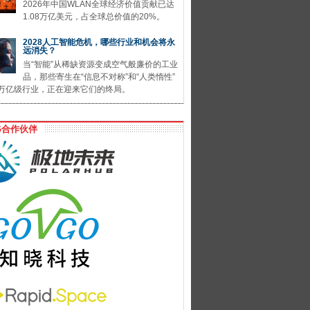
2026年中国WLAN全球经济价值贡献已达
1.08万亿美元，占全球总价值的20%。
2028人工智能危机，哪些行业和机会将永
远消失？
当“智能”从稀缺资源变成空气般廉价的工业
品，那些寄生在“信息不对称”和“人类惰性”
万亿级行业，正在迎来它们的终局。
G合作伙伴