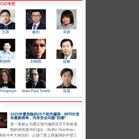
CIO专栏
王萌
戴剑
宋妍
郭朝晖
刘朝阳
赵敏
 Ferguson
Jean-Paul Smets
张霖
P
2025年最危险的25个软件漏洞：MITRE发
布最新榜单，内存安全问题“回潮”
曾一度被认为通过现代编程语言可有效遏
制的传统缓冲区溢出（Buffer Overflow）
洞在今年大举回归，占据了新上榜漏洞的半壁江