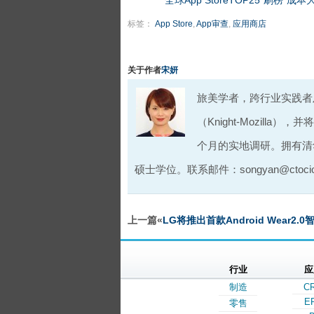
全球App StoreTOP25“刷榜”
标签：
App Store
,
App审查
,
应用商店
关于作者
宋妍
旅美学者，跨行业实践者
（Knight-Mozil
个月的实地调研。拥有清
硕士学位。联系邮件：songyan@ctocio
上一篇«
LG将推出首款Android Wear2.
行业
应
制造
C
E
零售