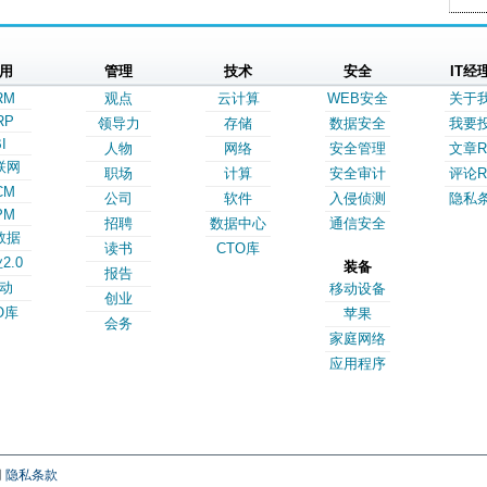
用
管理
技术
安全
IT经
RM
观点
云计算
WEB安全
关于
RP
领导力
存储
数据安全
我要
I
人物
网络
安全管理
文章R
联网
职场
计算
安全审计
评论R
CM
公司
软件
入侵侦测
隐私
PM
招聘
数据中心
通信安全
数据
读书
CTO库
2.0
装备
报告
动
移动设备
创业
O库
苹果
会务
家庭网络
应用程序
网
隐私条款