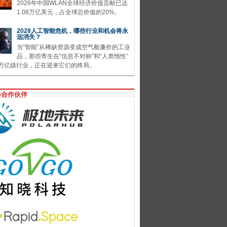
2026年中国WLAN全球经济价值贡献已达
1.08万亿美元，占全球总价值的20%。
2028人工智能危机，哪些行业和机会将永
远消失？
当“智能”从稀缺资源变成空气般廉价的工业
品，那些寄生在“信息不对称”和“人类惰性”
万亿级行业，正在迎来它们的终局。
G合作伙伴