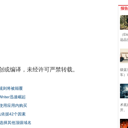
报告
（Ele
远品
创或编译，未经许可严禁转载。
级蓝
车）
计规则将被颠覆
iter迅速崛起
术底
使用应用内购买
开。
算法依据42个因素
公司选择其他顶级域名