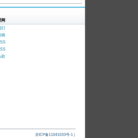
理网
我们
投稿
SS
SS
条款
京ICP备11041033号-1
|