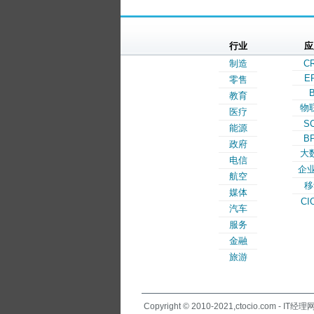
行业
应
制造
C
E
零售
B
教育
物
医疗
S
能源
B
政府
大
电信
企业
航空
移
媒体
CI
汽车
服务
金融
旅游
Copyright © 2010-2021,ctocio.com - IT经理