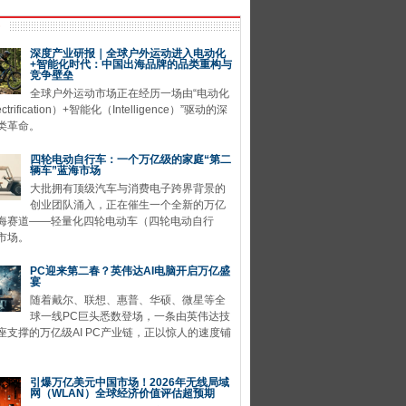
深度产业研报｜全球户外运动进入电动化
+智能化时代：中国出海品牌的品类重构与
竞争壁垒
全球户外运动市场正在经历一场由“电动化
ctrification）+智能化（Intelligence）”驱动的深
类革命。
四轮电动自行车：一个万亿级的家庭“第二
辆车”蓝海市场
大批拥有顶级汽车与消费电子跨界背景的
创业团队涌入，正在催生一个全新的万亿
海赛道——轻量化四轮电动车（四轮电动自行
市场。
PC迎来第二春？英伟达AI电脑开启万亿盛
宴
随着戴尔、联想、惠普、华硕、微星等全
球一线PC巨头悉数登场，一条由英伟达技
座支撑的万亿级AI PC产业链，正以惊人的速度铺
引爆万亿美元中国市场！2026年无线局域
网（WLAN）全球经济价值评估超预期