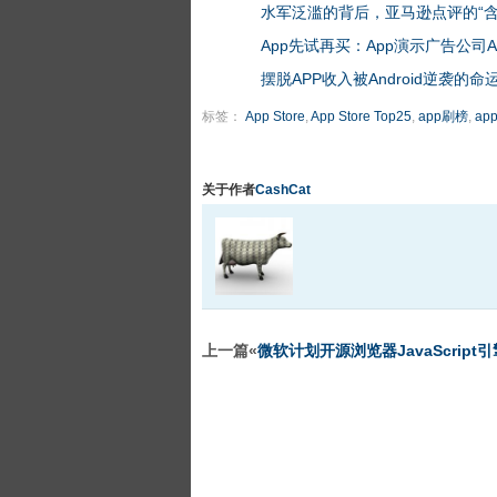
水军泛滥的背后，亚马逊点评的“含
App先试再买：App演示广告公司Ap
摆脱APP收入被Android逆袭的命
标签：
App Store
,
App Store Top25
,
app刷榜
,
ap
关于作者
CashCat
上一篇«
微软计划开源浏览器JavaScript引擎