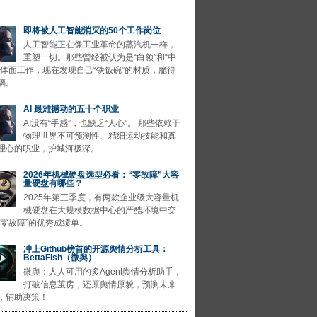
即将被人工智能消灭的50个工作岗位
人工智能正在像工业革命的蒸汽机一样，
重塑一切。那些曾经被认为是“白领”和“中
的体面工作，现在发现自己“铁饭碗”的材质，脆得
璃。
AI 最难撼动的五十个职业
AI没有“手感”，也缺乏“人心”。 那些依赖于
物理世界不可预测性、精细运动技能和真
理心的职业，护城河极深。
2026年机械硬盘选型必看：“零故障”大容
量硬盘有哪些？
2025年第三季度，有两款企业级大容量机
械硬盘在大规模数据中心的严酷环境中交
“零故障”的优秀成绩单。
冲上Github榜首的开源舆情分析工具：
BettaFish（微舆）
微舆：人人可用的多Agent舆情分析助手，
打破信息茧房，还原舆情原貌，预测未来
，辅助决策！