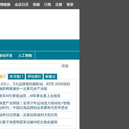
情链接
会议日历
投稿
订阅
注册
登录
移动开发
人工智能
搜索
热门
本月热门
评论排行
标签云
14万㎡、5大品牌展同期联动，IOTE 2026深圳
物联网展邀你一次看完全产业链
美军AI引擎闹油荒，AI军事化看上去很美
深度产业研报｜全球户外运动进入电动化+智能
化时代：中国出海品牌的品类重构与竞争壁垒
福奇日记泄漏：从新冠英雄到大型社死
抗量子加密明星算法被AI挖出致命漏洞