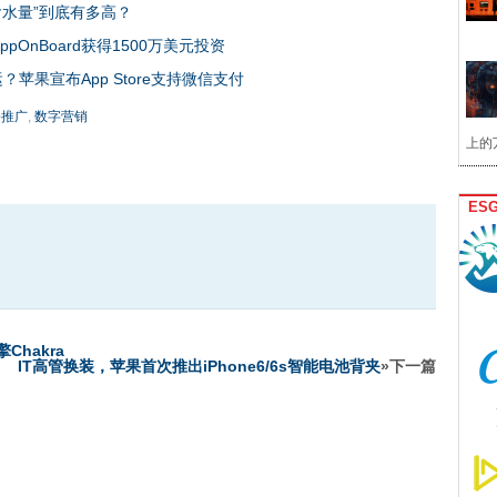
水量”到底有多高？
pOnBoard获得1500万美元投资
运？苹果宣布App Store支持微信支付
p推广
,
数字营销
上的
ES
Chakra
IT高管换装，苹果首次推出iPhone6/6s智能电池背夹
»下一篇