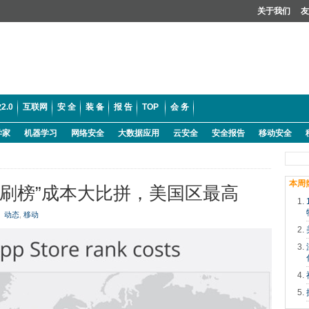
关于我们
友
2.0
互联网
安 全
装 备
报 告
TOP
会 务
学家
机器学习
网络安全
大数据应用
云安全
安全报告
移动安全
本周
P25“刷榜”成本大比拼，美国区最高
动态
,
移动