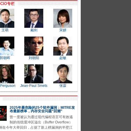
CIO专栏
王萌
戴剑
宋妍
郭朝晖
刘朝阳
赵敏
 Ferguson
Jean-Paul Smets
张霖
P
2025年最危险的25个软件漏洞：MITRE发
布最新榜单，内存安全问题“回潮”
曾一度被认为通过现代编程语言可有效遏
制的传统缓冲区溢出（Buffer Overflow）
洞在今年大举回归，占据了新上榜漏洞的半壁江