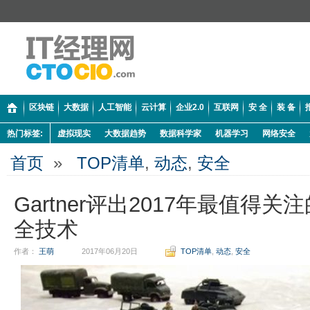
区块链
大数据
人工智能
云计算
企业2.0
互联网
安 全
装 备
热门标签:
虚拟现实
大数据趋势
数据科学家
机器学习
网络安全
首页
»
TOP清单
,
动态
,
安全
Gartner评出2017年最值得关
全技术
作者：
王萌
2017年06月20日
TOP清单
,
动态
,
安全