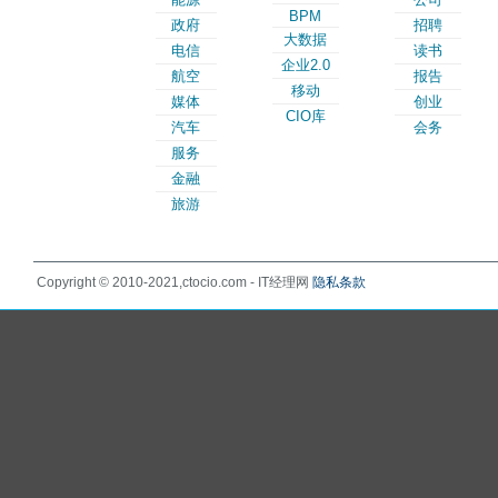
BPM
政府
招聘
大数据
电信
读书
企业2.0
航空
报告
移动
媒体
创业
CIO库
汽车
会务
服务
金融
旅游
Copyright © 2010-2021,ctocio.com - IT经理网
隐私条款