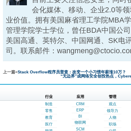
会化媒体、移动、企业2.0等
业价值。拥有美国麻省理工学院MBA
管理学院学士学位，曾任BDA中国公
美国高通、英特尔、中国网通、SK电
司。联系邮件：wangmeng@ctocio.co
上一篇«
Stack Overflow程序员普查：改变一个小习惯年薪涨10万？
“无边界”成网络安全创投热点，Cyber
行业
应用
管理
制造
CRM
观点
ERP
零售
领导力
BI
教育
人物
物联网
医疗
职场
SCM
能源
公司