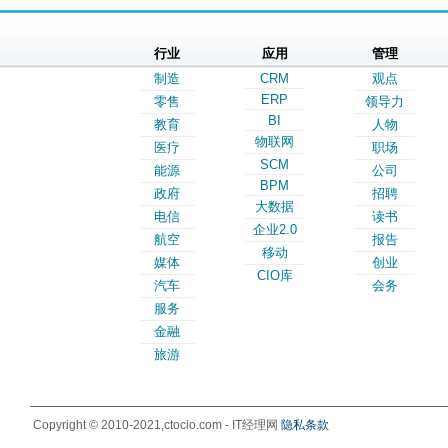
行业
应用
管理
制造
CRM
观点
ERP
零售
领导力
BI
教育
人物
物联网
医疗
职场
SCM
能源
公司
BPM
政府
招聘
大数据
电信
读书
企业2.0
航空
报告
移动
媒体
创业
CIO库
汽车
会务
服务
金融
旅游
Copyright © 2010-2021,ctocio.com - IT经理网
隐私条款