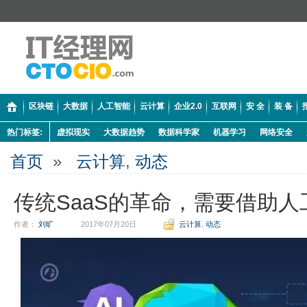
区块链
大数据
人工智能
云计算
企业2.0
互联网
安 全
装 备
热门标签:
虚拟现实
大数据趋势
数据科学家
机器学习
网络安全
首页
»
云计算
,
动态
传统SaaS的革命，需要借助
作者：
刘旷
2017年07月20日
云计算
,
动态