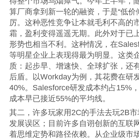
得整个市场乌烟瘴气。今年上半年，
算厂商拿到新一轮的融资，于是“低价
厉。这种恶性竞争让本就毛利不高的
霜，盈利变得遥遥无期。此外对于已上
形势也相当不利。这种情况，在Salesfor
等明星企业上表现得最为明显。这类
质：起步早、增速快、全球扩张，还
后盾。以Workday为例，其花费在
40%。Salesforce研发成本约占1
成本早已接近55%的平均线。
其二，许多玩家用2C的手法去玩2B
发展误区；目前许多自诩创新的互联
着思维定势和路径依赖。从企业级市