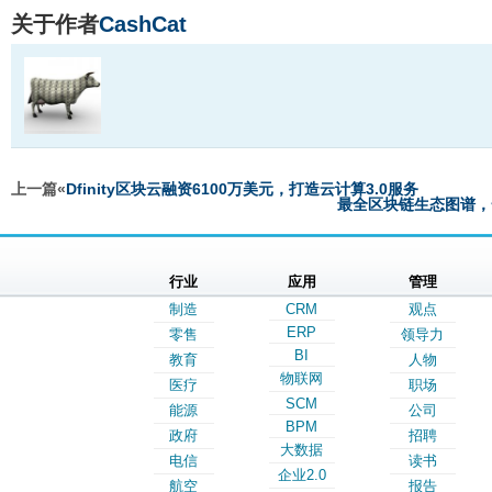
关于作者
CashCat
上一篇«
Dfinity区块云融资6100万美元，打造云计算3.0服务
最全区块链生态图谱，
行业
应用
管理
制造
CRM
观点
ERP
零售
领导力
BI
教育
人物
物联网
医疗
职场
SCM
能源
公司
BPM
政府
招聘
大数据
电信
读书
企业2.0
航空
报告