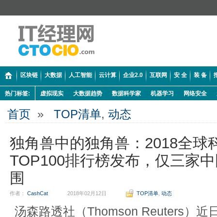
区块链
大数据
人工智能
云计算
企业2.0
互联网
安 全
装 备
热门标签:
虚拟现实
大数据趋势
数据科学家
机器学习
网络安全
首页
»
TOP清单
,
动态
独角兽中的独角兽：2018全球
TOP100排行榜发布，仅三家
围
作者：
CashCat
2018年02月12日
TOP清单
,
动态
汤森路透社（Thomson Reuters）