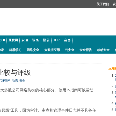
关于我们
友
2.0
互联网
安 全
装 备
报 告
TOP
会 务
学家
机器学习
网络安全
大数据应用
云安全
安全报告
移动安全
本周
具比较与评级
TOP清单
,
动态
,
安全
是大多数公司网络防御的核心部分。使用本指南可以帮助
。
“蓝领级”工具，因为审计、审查和管理事件日志并不具备任