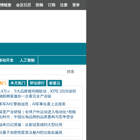
情链接
会议日历
投稿
订阅
注册
登录
移动开发
人工智能
搜索
热门
本月热门
评论排行
标签云
14万㎡、5大品牌展同期联动，IOTE 2026深圳
物联网展邀你一次看完全产业链
美军AI引擎闹油荒，AI军事化看上去很美
深度产业研报｜全球户外运动进入电动化+智能
化时代：中国出海品牌的品类重构与竞争壁垒
福奇日记泄漏：从新冠英雄到大型社死
抗量子加密明星算法被AI挖出致命漏洞