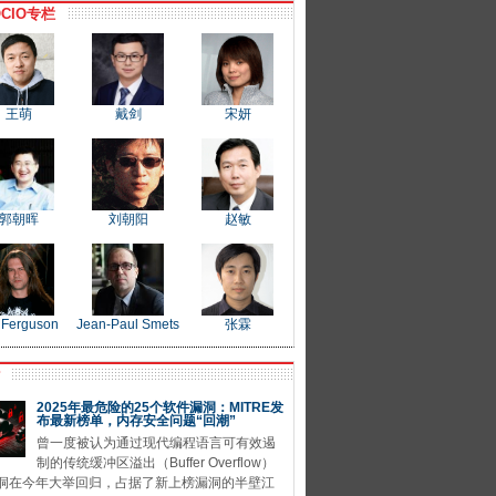
CIO专栏
王萌
戴剑
宋妍
郭朝晖
刘朝阳
赵敏
 Ferguson
Jean-Paul Smets
张霖
P
2025年最危险的25个软件漏洞：MITRE发
布最新榜单，内存安全问题“回潮”
曾一度被认为通过现代编程语言可有效遏
制的传统缓冲区溢出（Buffer Overflow）
洞在今年大举回归，占据了新上榜漏洞的半壁江