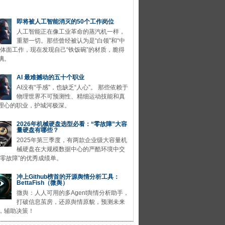
即将被人工智能消灭的50个工作岗位
人工智能正在像工业革命的蒸汽机一样，
重塑一切。那些曾经被认为是“白领”和“中
的体面工作，现在发现自己“铁饭碗”的材质，脆得
璃。
AI 最难撼动的五十个职业
AI没有“手感”，也缺乏“人心”。 那些依赖于
物理世界不可预测性、精细运动技能和真
理心的职业，护城河极深。
2026年机械硬盘选型必看：“零故障”大容
量硬盘有哪些？
2025年第三季度，有两款企业级大容量机
械硬盘在大规模数据中心的严酷环境中交
“零故障”的优秀成绩单。
冲上Github榜首的开源舆情分析工具：
BettaFish（微舆）
微舆：人人可用的多Agent舆情分析助手，
打破信息茧房，还原舆情原貌，预测未来
，辅助决策！