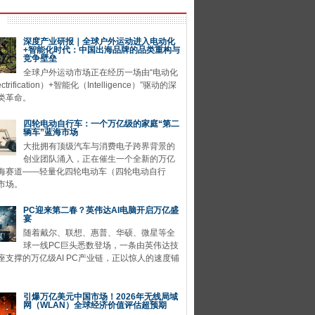
深度产业研报｜全球户外运动进入电动化
+智能化时代：中国出海品牌的品类重构与
竞争壁垒
全球户外运动市场正在经历一场由“电动化
ctrification）+智能化（Intelligence）”驱动的深
类革命。
四轮电动自行车：一个万亿级的家庭“第二
辆车”蓝海市场
大批拥有顶级汽车与消费电子跨界背景的
创业团队涌入，正在催生一个全新的万亿
海赛道——轻量化四轮电动车（四轮电动自行
市场。
PC迎来第二春？英伟达AI电脑开启万亿盛
宴
随着戴尔、联想、惠普、华硕、微星等全
球一线PC巨头悉数登场，一条由英伟达技
座支撑的万亿级AI PC产业链，正以惊人的速度铺
引爆万亿美元中国市场！2026年无线局域
网（WLAN）全球经济价值评估超预期