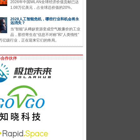
2026年中国WLAN全球经济价值贡献已达
1.08万亿美元，占全球总价值的20%。
2028人工智能危机，哪些行业和机会将永
远消失？
当“智能”从稀缺资源变成空气般廉价的工业
品，那些寄生在“信息不对称”和“人类惰性”
万亿级行业，正在迎来它们的终局。
G合作伙伴