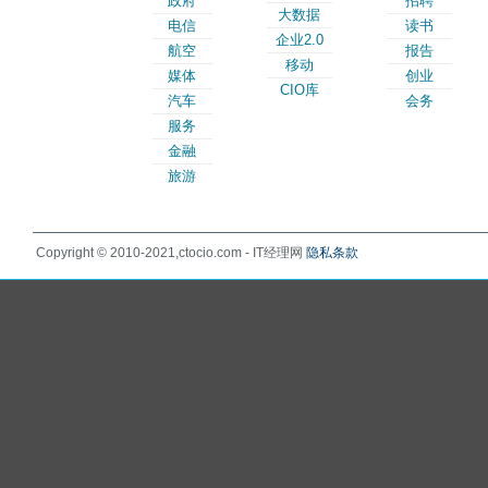
政府
招聘
大数据
电信
读书
企业2.0
航空
报告
移动
媒体
创业
CIO库
汽车
会务
服务
金融
旅游
Copyright © 2010-2021,ctocio.com - IT经理网
隐私条款