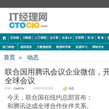
区块链
大数据
人工智能
云计算
企业2.0
互联网
安 全
装 备
热门标签:
虚拟现实
大数据趋势
数据科学家
机器学习
网络安全
首页
»
动态
联合国用腾讯会议企业微信，
全球会议
作者：
CashCat
2020年03月31日
动态
今天，联合国在纽约总部宣布：
和腾讯达成全球合作伙伴关系。