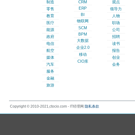
制造
CRM
观点
ERP
零售
领导力
BI
教育
人物
物联网
医疗
职场
SCM
能源
公司
BPM
政府
招聘
大数据
电信
读书
企业2.0
航空
报告
移动
媒体
创业
CIO库
汽车
会务
服务
金融
旅游
Copyright © 2010-2021,ctocio.com - IT经理网
隐私条款