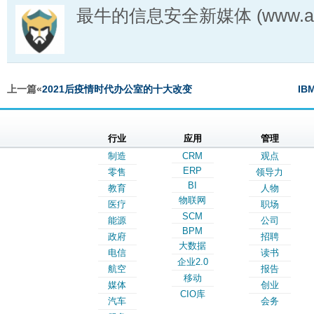
最牛的信息安全新媒体 (www.aqn
上一篇«
2021后疫情时代办公室的十大改变
I
行业
应用
管理
制造
CRM
观点
ERP
零售
领导力
BI
教育
人物
物联网
医疗
职场
SCM
能源
公司
BPM
政府
招聘
大数据
电信
读书
企业2.0
航空
报告
移动
媒体
创业
CIO库
汽车
会务