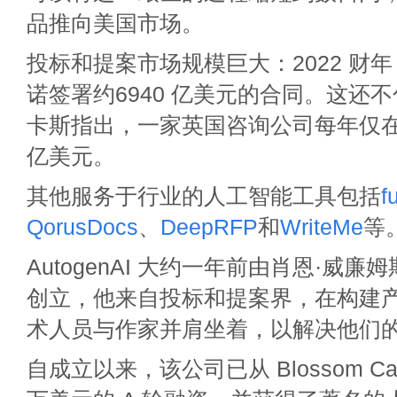
品推向美国市场。
投标和提案市场规模巨大：2022 财
诺签署约6940 亿美元的合同。这还
卡斯指出，一家英国咨询公司每年仅在竞
亿美元。
其他服务于行业的人工智能工具包括
f
QorusDocs
、
DeepRFP
和
WriteMe
等
AutogenAI 大约一年前由肖恩·威廉姆斯 (S
创立，他来自投标和提案界，在构建
术人员与作家并肩坐着，以解决他们
自成立以来，该公司已从 Blossom Capi