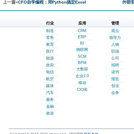
上一篇«
CFO自学编程：用Python搞定Excel
外部
行业
应用
管理
制造
CRM
观点
ERP
零售
领导力
BI
教育
人物
物联网
医疗
职场
SCM
能源
公司
BPM
政府
招聘
大数据
电信
读书
企业2.0
航空
报告
移动
媒体
创业
CIO库
汽车
会务
服务
金融
旅游