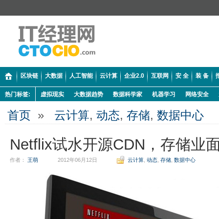
区块链
大数据
人工智能
云计算
企业2.0
互联网
安 全
装 备
热门标签:
虚拟现实
大数据趋势
数据科学家
机器学习
网络安全
首页
»
云计算
,
动态
,
存储
,
数据中心
Netflix试水开源CDN，存储
作者：
王萌
2012年06月12日
云计算
,
动态
,
存储
,
数据中心