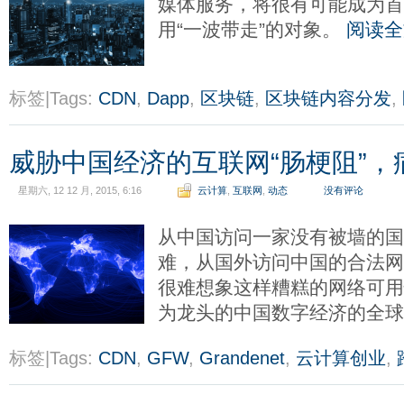
媒体服务，将很有可能成为
用“一波带走”的对象。
阅读全
标签|Tags:
CDN
,
Dapp
,
区块链
,
区块链内容分发
,
威胁中国经济的互联网“肠梗阻”，
星期六, 12 12 月, 2015, 6:16
云计算
,
互联网
,
动态
没有评论
从中国访问一家没有被墙的国
难，从国外访问中国的合法网站
很难想象这样糟糕的网络可
为龙头的中国数字经济的全
标签|Tags:
CDN
,
GFW
,
Grandenet
,
云计算创业
,