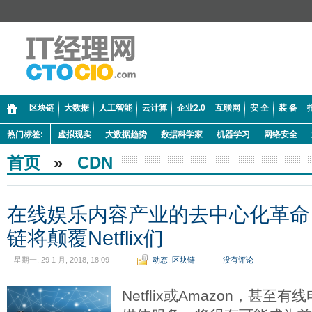
区块链
大数据
人工智能
云计算
企业2.0
互联网
安 全
装 备
热门标签:
虚拟现实
大数据趋势
数据科学家
机器学习
网络安全
首页
»
CDN
在线娱乐内容产业的去中心化革命
链将颠覆Netflix们
星期一, 29 1 月, 2018, 18:09
动态
,
区块链
没有评论
Netflix或Amazon，甚