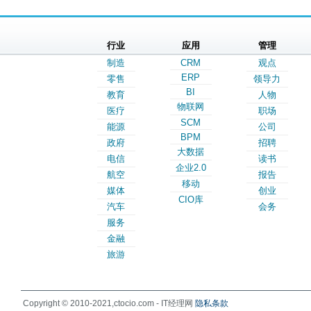
行业
应用
管理
制造
CRM
观点
ERP
零售
领导力
BI
教育
人物
物联网
医疗
职场
SCM
能源
公司
BPM
政府
招聘
大数据
电信
读书
企业2.0
航空
报告
移动
媒体
创业
CIO库
汽车
会务
服务
金融
旅游
Copyright © 2010-2021,ctocio.com - IT经理网
隐私条款