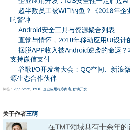
企业应用开发：iOS安全性一定胜过And
超半数员工被WiFi钓鱼？《2018年
响警钟
Android安全工具与资源聚合列表
直觉与情怀，2018年移动应用UI设
摆脱APP收入被Android逆袭的命运？苹
支持微信支付
谷歌I/O开发者大会：QQ空间、新浪
源生态合作伙伴
标签：
App Store
,
BYOD
,
企业应用程序商店
,
移动开发
关于作者
王萌
在TMT领域具有十余年的