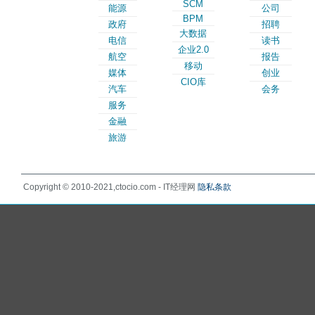
SCM
能源
公司
BPM
政府
招聘
大数据
电信
读书
企业2.0
航空
报告
移动
媒体
创业
CIO库
汽车
会务
服务
金融
旅游
Copyright © 2010-2021,ctocio.com - IT经理网
隐私条款