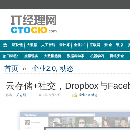
区块链
大数据
人工智能
云计算
企业2.0
互联网
安 全
装 备
热门标签:
虚拟现实
大数据趋势
数据科学家
机器学习
网络安全
首页
»
企业2.0
,
动态
云存储+社交，Dropbox与Face
作者：
关志刚
2012年09月27日
企业2.0
,
动态