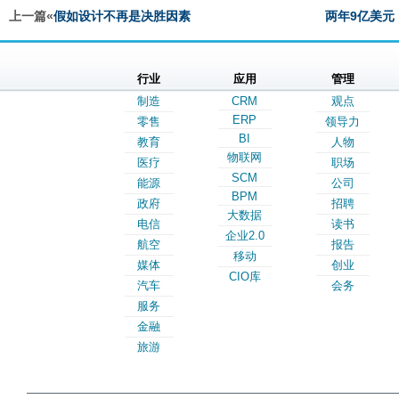
上一篇«
假如设计不再是决胜因素
两年9亿美元
行业
应用
管理
制造
CRM
观点
ERP
零售
领导力
BI
教育
人物
物联网
医疗
职场
SCM
能源
公司
BPM
政府
招聘
大数据
电信
读书
企业2.0
航空
报告
移动
媒体
创业
CIO库
汽车
会务
服务
金融
旅游