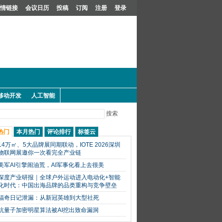
情链接
会议日历
投稿
订阅
注册
登录
移动开发
人工智能
搜索
热门
本月热门
评论排行
标签云
14万㎡、5大品牌展同期联动，IOTE 2026深圳
物联网展邀你一次看完全产业链
美军AI引擎闹油荒，AI军事化看上去很美
深度产业研报｜全球户外运动进入电动化+智能
化时代：中国出海品牌的品类重构与竞争壁垒
福奇日记泄漏：从新冠英雄到大型社死
抗量子加密明星算法被AI挖出致命漏洞