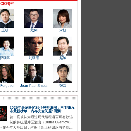
CIO专栏
王萌
戴剑
宋妍
郭朝晖
刘朝阳
赵敏
 Ferguson
Jean-Paul Smets
张霖
P
2025年最危险的25个软件漏洞：MITRE发
布最新榜单，内存安全问题“回潮”
曾一度被认为通过现代编程语言可有效遏
制的传统缓冲区溢出（Buffer Overflow）
洞在今年大举回归，占据了新上榜漏洞的半壁江