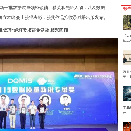
时新一批数据质量领域领袖、精英和先锋人物，以及数据
报告
将在本峰会上获得表彰，获奖作品拟收录成册出版发布。
质量管理”标杆奖项征集活动 精彩回顾
（Ele
远品
级蓝
车）
术底
开。