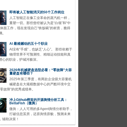
即将被人工智能消灭的50个工作岗位
人工智能正在像工业革命的蒸汽机一样，
重塑一切。那些曾经被认为是“白领”和“中
的体面工作，现在发现自己“铁饭碗”的材质，脆得
璃。
AI 最难撼动的五十个职业
AI没有“手感”，也缺乏“人心”。 那些依赖于
物理世界不可预测性、精细运动技能和真
理心的职业，护城河极深。
2026年机械硬盘选型必看：“零故障”大容
量硬盘有哪些？
2025年第三季度，有两款企业级大容量机
械硬盘在大规模数据中心的严酷环境中交
“零故障”的优秀成绩单。
冲上Github榜首的开源舆情分析工具：
BettaFish（微舆）
微舆：人人可用的多Agent舆情分析助手，
打破信息茧房，还原舆情原貌，预测未来
，辅助决策！