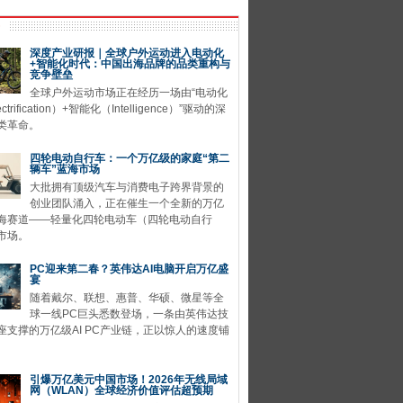
深度产业研报｜全球户外运动进入电动化
+智能化时代：中国出海品牌的品类重构与
竞争壁垒
全球户外运动市场正在经历一场由“电动化
ctrification）+智能化（Intelligence）”驱动的深
类革命。
四轮电动自行车：一个万亿级的家庭“第二
辆车”蓝海市场
大批拥有顶级汽车与消费电子跨界背景的
创业团队涌入，正在催生一个全新的万亿
海赛道——轻量化四轮电动车（四轮电动自行
市场。
PC迎来第二春？英伟达AI电脑开启万亿盛
宴
随着戴尔、联想、惠普、华硕、微星等全
球一线PC巨头悉数登场，一条由英伟达技
座支撑的万亿级AI PC产业链，正以惊人的速度铺
引爆万亿美元中国市场！2026年无线局域
网（WLAN）全球经济价值评估超预期