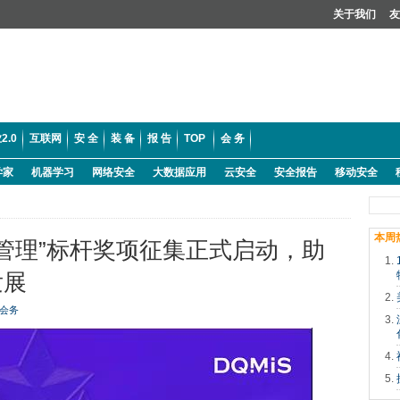
关于我们
友
2.0
互联网
安 全
装 备
报 告
TOP
会 务
学家
机器学习
网络安全
大数据应用
云安全
安全报告
移动安全
本周
量管理”标杆奖项征集正式启动，助
发展
会务