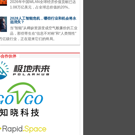
2026年中国WLAN全球经济价值贡献已达
1.08万亿美元，占全球总价值的20%。
2028人工智能危机，哪些行业和机会将永
远消失？
当“智能”从稀缺资源变成空气般廉价的工业
品，那些寄生在“信息不对称”和“人类惰性”
万亿级行业，正在迎来它们的终局。
G合作伙伴