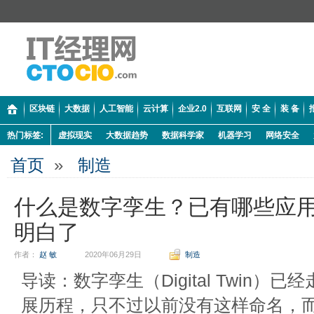
区块链
大数据
人工智能
云计算
企业2.0
互联网
安 全
装 备
热门标签:
虚拟现实
大数据趋势
数据科学家
机器学习
网络安全
首页
»
制造
什么是数字孪生？已有哪些应
明白了
作者：
赵 敏
2020年06月29日
制造
导读：数字孪生（Digital Twin）
展历程，只不过以前没有这样命名，