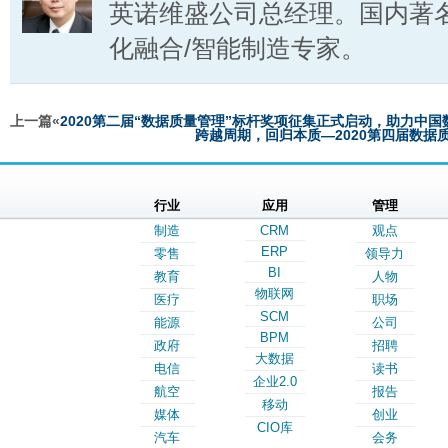
英诺维盛公司总经理。国内著
化融合/智能制造专家。
上一篇«
2020第二届“数据质量管理”标杆奖项征集正式启动，助力中
跨越周期，回归本质—2020第四届数据
行业
应用
管理
制造
CRM
观点
ERP
零售
领导力
BI
教育
人物
物联网
医疗
职场
SCM
能源
公司
BPM
政府
招聘
大数据
电信
读书
企业2.0
航空
报告
移动
媒体
创业
CIO库
汽车
会务