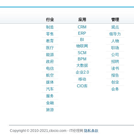
行业
应用
管理
制造
CRM
观点
ERP
零售
领导力
BI
教育
人物
物联网
医疗
职场
SCM
能源
公司
BPM
政府
招聘
大数据
电信
读书
企业2.0
航空
报告
移动
媒体
创业
CIO库
汽车
会务
服务
金融
旅游
Copyright © 2010-2021,ctocio.com - IT经理网
隐私条款