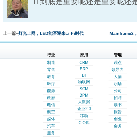
IT到底是重要呢还是重要呢还
上一篇«
灯光上网，LED能否迎来Li-Fi时代
Mainfra
行业
应用
管理
制造
CRM
观点
ERP
零售
领导力
BI
教育
人物
物联网
医疗
职场
SCM
能源
公司
BPM
政府
招聘
大数据
电信
读书
企业2.0
航空
报告
移动
媒体
创业
CIO库
汽车
会务
服务