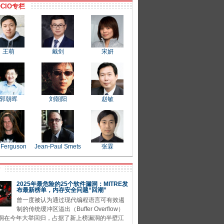
CIO专栏
王萌
戴剑
宋妍
郭朝晖
刘朝阳
赵敏
 Ferguson
Jean-Paul Smets
张霖
P
2025年最危险的25个软件漏洞：MITRE发
布最新榜单，内存安全问题“回潮”
曾一度被认为通过现代编程语言可有效遏
制的传统缓冲区溢出（Buffer Overflow）
洞在今年大举回归，占据了新上榜漏洞的半壁江