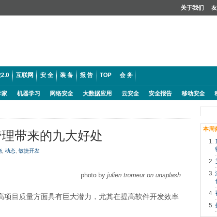
关于我们
友
2.0
互联网
安 全
装 备
报 告
TOP
会 务
学家
机器学习
网络安全
大数据应用
云安全
安全报告
移动安全
本周
管理带来的九大好处
能
,
动态
,
敏捷开发
photo by
julien tromeur on unsplash
高项目质量方面具有巨大潜力，尤其在提高软件开发效率