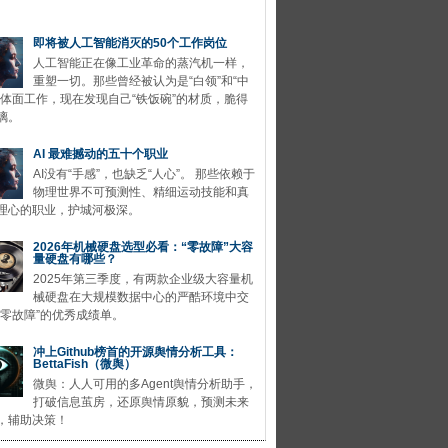
即将被人工智能消灭的50个工作岗位
人工智能正在像工业革命的蒸汽机一样，
重塑一切。那些曾经被认为是“白领”和“中
的体面工作，现在发现自己“铁饭碗”的材质，脆得
璃。
AI 最难撼动的五十个职业
AI没有“手感”，也缺乏“人心”。 那些依赖于
物理世界不可预测性、精细运动技能和真
理心的职业，护城河极深。
2026年机械硬盘选型必看：“零故障”大容
量硬盘有哪些？
2025年第三季度，有两款企业级大容量机
械硬盘在大规模数据中心的严酷环境中交
“零故障”的优秀成绩单。
冲上Github榜首的开源舆情分析工具：
BettaFish（微舆）
微舆：人人可用的多Agent舆情分析助手，
打破信息茧房，还原舆情原貌，预测未来
，辅助决策！