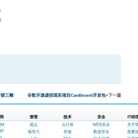
布
价
一箭三雕
谷歌开源虚拟现实项目Cardboard开发包
»下一篇
用
管理
技术
安全
IT经
RM
观点
云计算
WEB安全
关于
RP
领导力
存储
数据安全
我要
I