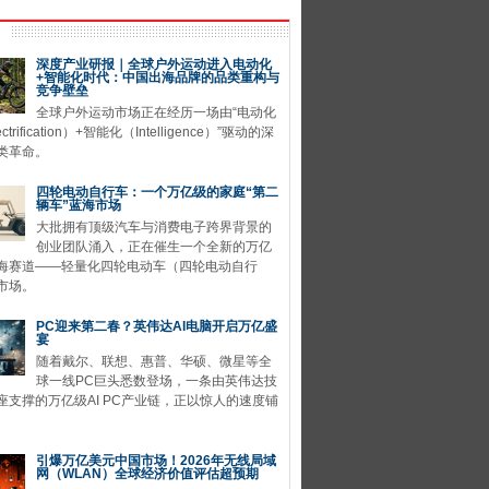
深度产业研报｜全球户外运动进入电动化
+智能化时代：中国出海品牌的品类重构与
竞争壁垒
全球户外运动市场正在经历一场由“电动化
ctrification）+智能化（Intelligence）”驱动的深
类革命。
四轮电动自行车：一个万亿级的家庭“第二
辆车”蓝海市场
大批拥有顶级汽车与消费电子跨界背景的
创业团队涌入，正在催生一个全新的万亿
海赛道——轻量化四轮电动车（四轮电动自行
市场。
PC迎来第二春？英伟达AI电脑开启万亿盛
宴
随着戴尔、联想、惠普、华硕、微星等全
球一线PC巨头悉数登场，一条由英伟达技
座支撑的万亿级AI PC产业链，正以惊人的速度铺
引爆万亿美元中国市场！2026年无线局域
网（WLAN）全球经济价值评估超预期