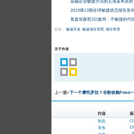
金融企业敏捷方法的五项基本原则
2019第13期全球敏捷状态报告发
复盘埃森哲2亿败局：不敏捷的代
标签：
敏捷开发
,
敏捷项目管理
,
项目管理
关于作者
上一篇«
下一个摩托罗拉？谷歌收购Fitbit
行业
应
制造
C
E
零售
B