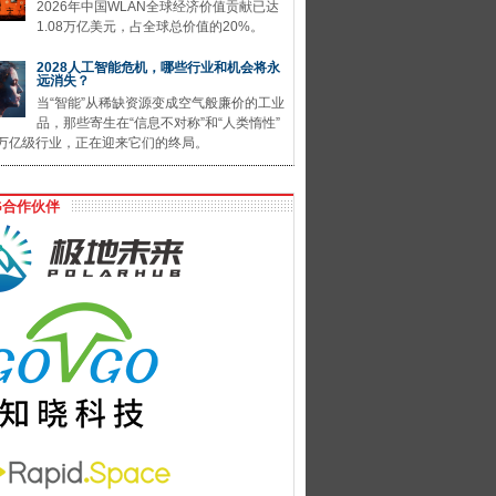
2026年中国WLAN全球经济价值贡献已达
1.08万亿美元，占全球总价值的20%。
2028人工智能危机，哪些行业和机会将永
远消失？
当“智能”从稀缺资源变成空气般廉价的工业
品，那些寄生在“信息不对称”和“人类惰性”
万亿级行业，正在迎来它们的终局。
G合作伙伴