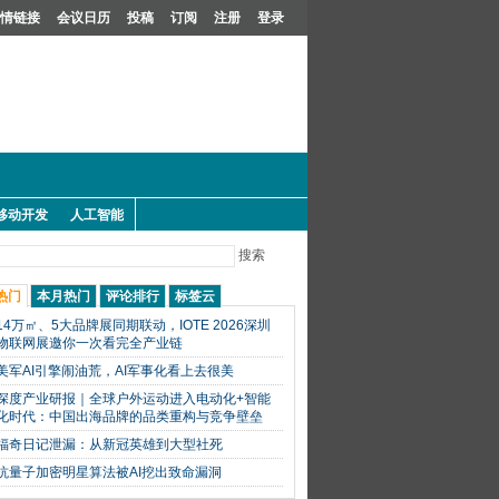
情链接
会议日历
投稿
订阅
注册
登录
移动开发
人工智能
搜索
热门
本月热门
评论排行
标签云
14万㎡、5大品牌展同期联动，IOTE 2026深圳
物联网展邀你一次看完全产业链
美军AI引擎闹油荒，AI军事化看上去很美
深度产业研报｜全球户外运动进入电动化+智能
化时代：中国出海品牌的品类重构与竞争壁垒
福奇日记泄漏：从新冠英雄到大型社死
抗量子加密明星算法被AI挖出致命漏洞