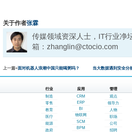
关于作者
张霖
传媒领域资深人士，IT行业净
箱：zhanglin@ctocio.com
上一篇«
面对机器人浪潮中国只能喝粥吗？
当大数据遇到安全分析
行业
应用
管理
制造
CRM
观点
ERP
零售
领导力
BI
教育
人物
物联网
医疗
职场
SCM
能源
公司
BPM
政府
招聘