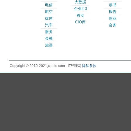
大数据
电信
读书
企业2.0
航空
报告
移动
媒体
创业
CIO库
汽车
会务
服务
金融
旅游
Copyright © 2010-2021,ctocio.com - IT经理网
隐私条款