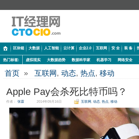
区块链
大数据
人工智能
云计算
企业2.0
互联网
安 全
装 备
热门标签:
虚拟现实
大数据趋势
数据科学家
机器学习
网络安全
首页
»
互联网
,
动态
,
热点
,
移动
Apple Pay会杀死比特币吗？
作者：
张霖
2014年09月16日
互联网
,
动态
,
热点
,
移动