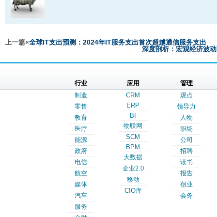
上一篇«
全球IT支出预测：2024年IT服务支出首次超越通信服务支出
深度剖析：宏观经济波动
行业
应用
管理
制造
CRM
观点
ERP
零售
领导力
BI
教育
人物
物联网
医疗
职场
SCM
能源
公司
BPM
政府
招聘
大数据
电信
读书
企业2.0
航空
报告
移动
媒体
创业
CIO库
汽车
会务
服务