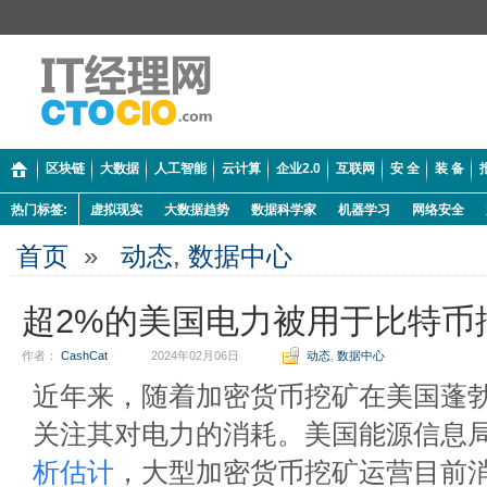
区块链
大数据
人工智能
云计算
企业2.0
互联网
安 全
装 备
热门标签:
虚拟现实
大数据趋势
数据科学家
机器学习
网络安全
首页
»
动态
,
数据中心
超2%的美国电力被用于比特币
作者：
CashCat
2024年02月06日
动态
,
数据中心
近年来，随着加密货币挖矿在美国蓬
关注其对电力的消耗。美国能源信息局 (E
析估计
，大型加密货币挖矿运营目前消