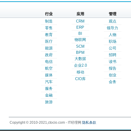
行业
应用
管理
制造
CRM
观点
ERP
零售
领导力
BI
教育
人物
物联网
医疗
职场
SCM
能源
公司
BPM
政府
招聘
大数据
电信
读书
企业2.0
航空
报告
移动
媒体
创业
CIO库
汽车
会务
服务
金融
旅游
Copyright © 2010-2021,ctocio.com - IT经理网
隐私条款