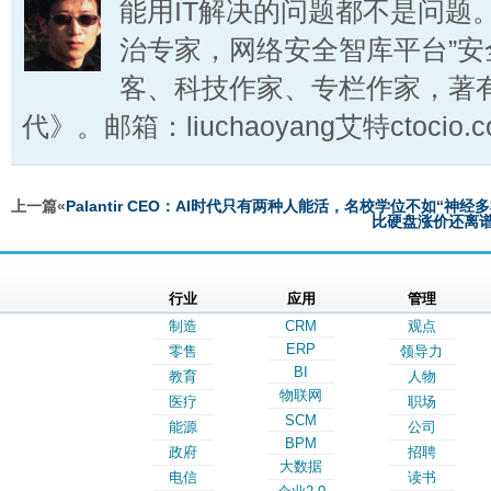
能用IT解决的问题都不是问题
治专家，网络安全智库平台”安
客、科技作家、专栏作家，著
代》。邮箱：liuchaoyang艾特ctocio.c
上一篇«
Palantir CEO：AI时代只有两种人能活，名校学位不如“神经
比硬盘涨价还离
行业
应用
管理
制造
CRM
观点
ERP
零售
领导力
BI
教育
人物
物联网
医疗
职场
SCM
能源
公司
BPM
政府
招聘
大数据
电信
读书