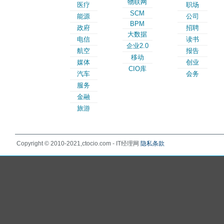
物联网
医疗
职场
SCM
能源
公司
BPM
政府
招聘
大数据
电信
读书
企业2.0
航空
报告
移动
媒体
创业
CIO库
汽车
会务
服务
金融
旅游
Copyright © 2010-2021,ctocio.com - IT经理网
隐私条款