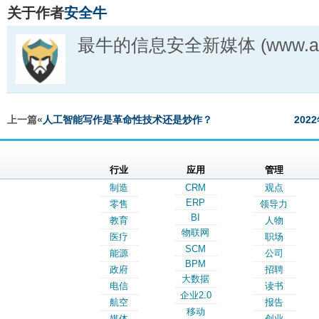
关于作者
安全牛
最牛的信息安全新媒体 (www.aqn
上一篇«
人工智能写作是革命性技术还是炒作？
202
行业
应用
管理
制造
CRM
观点
ERP
零售
领导力
BI
教育
人物
物联网
医疗
职场
SCM
能源
公司
BPM
政府
招聘
大数据
电信
读书
企业2.0
航空
报告
移动
媒体
创业