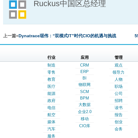
Ruckus中国区总经理
上一篇«
Dynatrace琚伟：“双模式IT”时代CIO的机遇与挑战
行业
应用
管理
制造
CRM
观点
ERP
零售
领导力
BI
教育
人物
物联网
医疗
职场
SCM
能源
公司
BPM
政府
招聘
大数据
电信
读书
企业2.0
航空
报告
移动
媒体
创业
CIO库
汽车
会务
服务