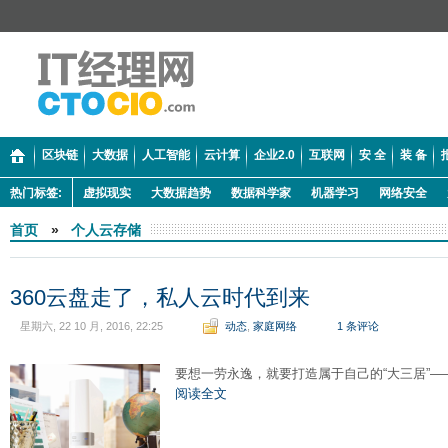
区块链
大数据
人工智能
云计算
企业2.0
互联网
安 全
装 备
热门标签:
虚拟现实
大数据趋势
数据科学家
机器学习
网络安全
首页
»
个人云存储
360云盘走了，私人云时代到来
星期六, 22 10 月, 2016, 22:25
动态
,
家庭网络
1 条评论
要想一劳永逸，就要打造属于自己的“大三居”—
阅读全文