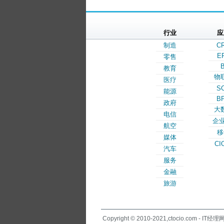
行业
应
制造
C
E
零售
B
教育
物
医疗
S
能源
B
政府
大
电信
企业
航空
移
媒体
CI
汽车
服务
金融
旅游
Copyright © 2010-2021,ctocio.com - IT经理