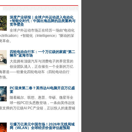
深度产业研报｜全球户外运动进入电动化
+智能化时代：中国出海品牌的品类重构与
竞争壁垒
全球户外运动市场正在经历一场由“电动化
ctrification）+智能化（Intelligence）”驱动的深
类革命。
四轮电动自行车：一个万亿级的家庭“第二
辆车”蓝海市场
大批拥有顶级汽车与消费电子跨界背景的
创业团队涌入，正在催生一个全新的万亿
海赛道——轻量化四轮电动车（四轮电动自行
市场。
PC迎来第二春？英伟达AI电脑开启万亿盛
宴
随着戴尔、联想、惠普、华硕、微星等全
球一线PC巨头悉数登场，一条由英伟达技
座支撑的万亿级AI PC产业链，正以惊人的速度铺
引爆万亿美元中国市场！2026年无线局域
网（WLAN）全球经济价值评估超预期