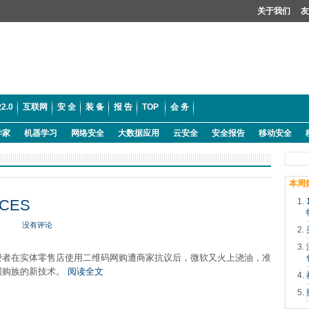
关于我们
友
2.0
互联网
安 全
装 备
报 告
TOP
会 务
学家
机器学习
网络安全
大数据应用
云安全
安全报告
移动安全
本周
CES
没有评论
费者在实体零售店使用二维码网购遭商家抗议后，微软又火上浇油，准
网购族的新技术。
阅读全文