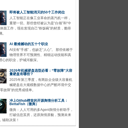
即将被人工智能消灭的50个工作岗位
人工智能正在像工业革命的蒸汽机一样，
重塑一切。那些曾经被认为是“白领”和“中
的体面工作，现在发现自己“铁饭碗”的材质，脆得
璃。
AI 最难撼动的五十个职业
AI没有“手感”，也缺乏“人心”。 那些依赖于
物理世界不可预测性、精细运动技能和真
理心的职业，护城河极深。
2026年机械硬盘选型必看：“零故障”大容
量硬盘有哪些？
2025年第三季度，有两款企业级大容量机
械硬盘在大规模数据中心的严酷环境中交
“零故障”的优秀成绩单。
冲上Github榜首的开源舆情分析工具：
BettaFish（微舆）
微舆：人人可用的多Agent舆情分析助手，
打破信息茧房，还原舆情原貌，预测未来
，辅助决策！