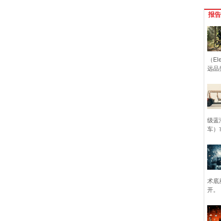
报告
（Ele
远品
级蓝
车）
术底
开。