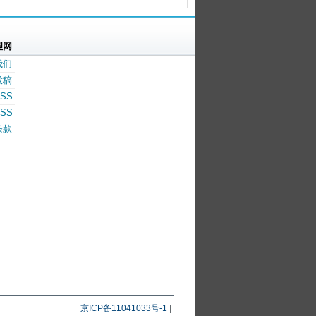
理网
我们
投稿
SS
SS
条款
京ICP备11041033号-1
|