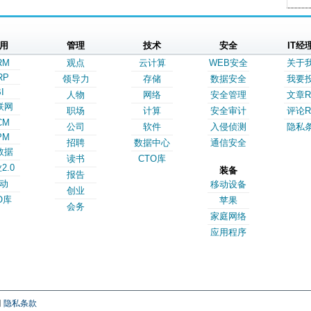
用
管理
技术
安全
IT经
RM
观点
云计算
WEB安全
关于
RP
领导力
存储
数据安全
我要
I
人物
网络
安全管理
文章R
联网
职场
计算
安全审计
评论R
CM
公司
软件
入侵侦测
隐私
PM
招聘
数据中心
通信安全
数据
读书
CTO库
2.0
装备
报告
动
移动设备
创业
O库
苹果
会务
家庭网络
应用程序
网
隐私条款