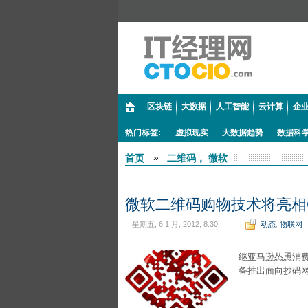
区块链
大数据
人工智能
云计算
企业
热门标签:
虚拟现实
大数据趋势
数据科
首页
»
二维码， 微软
微软二维码购物技术将亮相
星期五, 6 1 月, 2012, 8:30
动态
,
物联网
继亚马逊怂恿消
备推出面向抄码