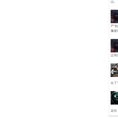
山。
产”
像玻
正同
出了
走向