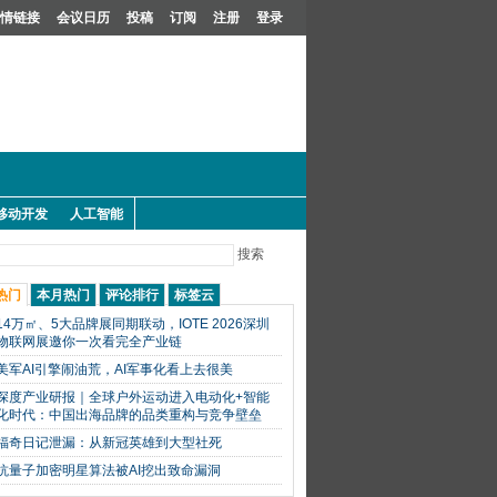
情链接
会议日历
投稿
订阅
注册
登录
移动开发
人工智能
搜索
热门
本月热门
评论排行
标签云
14万㎡、5大品牌展同期联动，IOTE 2026深圳
物联网展邀你一次看完全产业链
美军AI引擎闹油荒，AI军事化看上去很美
深度产业研报｜全球户外运动进入电动化+智能
化时代：中国出海品牌的品类重构与竞争壁垒
福奇日记泄漏：从新冠英雄到大型社死
抗量子加密明星算法被AI挖出致命漏洞