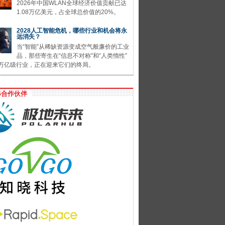
2026年中国WLAN全球经济价值贡献已达
1.08万亿美元，占全球总价值的20%。
2028人工智能危机，哪些行业和机会将永
远消失？
当“智能”从稀缺资源变成空气般廉价的工业
品，那些寄生在“信息不对称”和“人类惰性”
万亿级行业，正在迎来它们的终局。
G合作伙伴