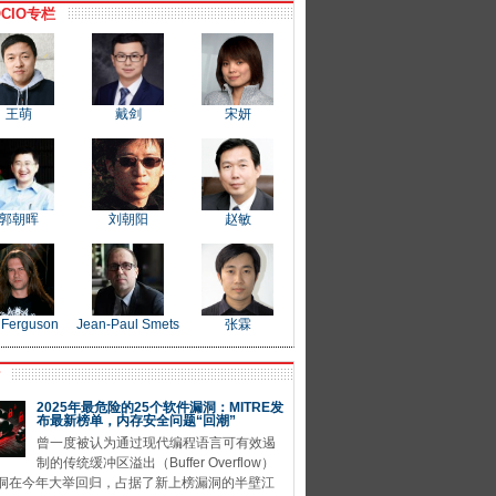
CIO专栏
王萌
戴剑
宋妍
郭朝晖
刘朝阳
赵敏
 Ferguson
Jean-Paul Smets
张霖
P
2025年最危险的25个软件漏洞：MITRE发
布最新榜单，内存安全问题“回潮”
曾一度被认为通过现代编程语言可有效遏
制的传统缓冲区溢出（Buffer Overflow）
洞在今年大举回归，占据了新上榜漏洞的半壁江