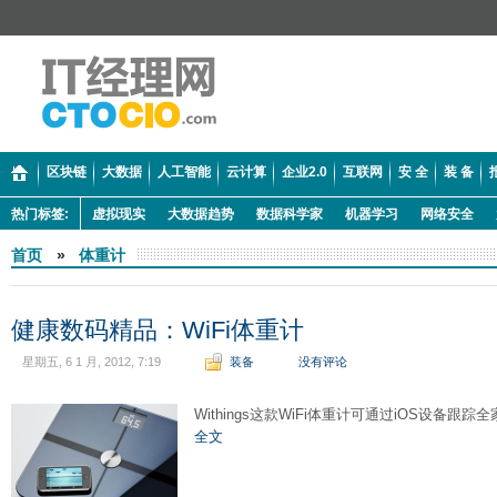
区块链
大数据
人工智能
云计算
企业2.0
互联网
安 全
装 备
热门标签:
虚拟现实
大数据趋势
数据科学家
机器学习
网络安全
首页
»
体重计
健康数码精品：WiFi体重计
星期五, 6 1 月, 2012, 7:19
装备
没有评论
Withings这款WiFi体重计可通过iOS设备
全文