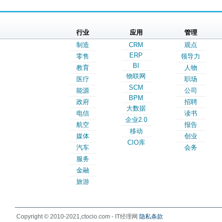
行业
应用
管理
制造
CRM
观点
ERP
零售
领导力
BI
教育
人物
物联网
医疗
职场
SCM
能源
公司
BPM
政府
招聘
大数据
电信
读书
企业2.0
航空
报告
移动
媒体
创业
CIO库
汽车
会务
服务
金融
旅游
Copyright © 2010-2021,ctocio.com - IT经理网
隐私条款