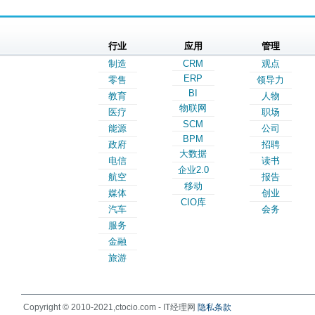
行业
应用
管理
制造
CRM
观点
ERP
零售
领导力
BI
教育
人物
物联网
医疗
职场
SCM
能源
公司
BPM
政府
招聘
大数据
电信
读书
企业2.0
航空
报告
移动
媒体
创业
CIO库
汽车
会务
服务
金融
旅游
Copyright © 2010-2021,ctocio.com - IT经理网
隐私条款