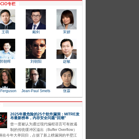
CIO专栏
王萌
戴剑
宋妍
郭朝晖
刘朝阳
赵敏
 Ferguson
Jean-Paul Smets
张霖
P
2025年最危险的25个软件漏洞：MITRE发
布最新榜单，内存安全问题“回潮”
曾一度被认为通过现代编程语言可有效遏
制的传统缓冲区溢出（Buffer Overflow）
洞在今年大举回归，占据了新上榜漏洞的半壁江