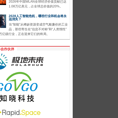
2026年中国WLAN全球经济价值贡献已达
1.08万亿美元，占全球总价值的20%。
2028人工智能危机，哪些行业和机会将永
远消失？
当“智能”从稀缺资源变成空气般廉价的工业
品，那些寄生在“信息不对称”和“人类惰性”
万亿级行业，正在迎来它们的终局。
G合作伙伴