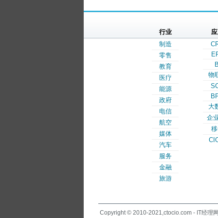
行业
应
制造
C
E
零售
B
教育
物
医疗
S
能源
B
政府
大
电信
企业
航空
移
媒体
CI
汽车
服务
金融
旅游
Copyright © 2010-2021,ctocio.com - IT经理