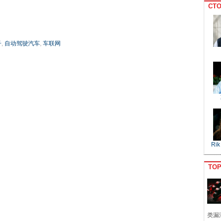
CTO
子
,
自动驾驶汽车
,
车联网
Rik
TO
类漏