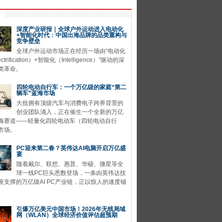
深度产业研报｜全球户外运动进入电动化
+智能化时代：中国出海品牌的品类重构与
竞争壁垒
全球户外运动市场正在经历一场由“电动化
ctrification）+智能化（Intelligence）”驱动的深
类革命。
四轮电动自行车：一个万亿级的家庭“第二
辆车”蓝海市场
大批拥有顶级汽车与消费电子跨界背景的
创业团队涌入，正在催生一个全新的万亿
海赛道——轻量化四轮电动车（四轮电动自行
市场。
PC迎来第二春？英伟达AI电脑开启万亿盛
宴
随着戴尔、联想、惠普、华硕、微星等全
球一线PC巨头悉数登场，一条由英伟达技
座支撑的万亿级AI PC产业链，正以惊人的速度铺
引爆万亿美元中国市场！2026年无线局域
网（WLAN）全球经济价值评估超预期