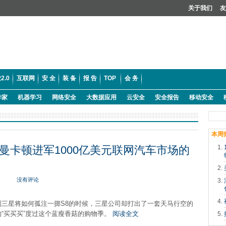
关于我们
友
2.0
互联网
安 全
装 备
报 告
TOP
会 务
学家
机器学习
网络安全
大数据应用
云安全
安全报告
移动安全
本周
曼卡顿进军1000亿美元联网汽车市场的
没有评论
测三星将如何孤注一掷S8的时候，三星公司却打出了一套天马行空的
“买买买”度过这个蓝瘦香菇的购物季。
阅读全文