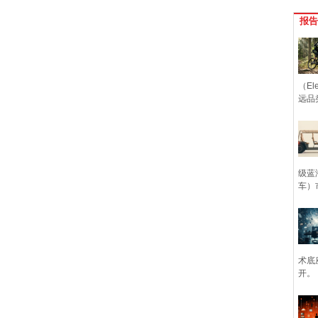
报告
（Ele
远品
级蓝
车）
术底
开。