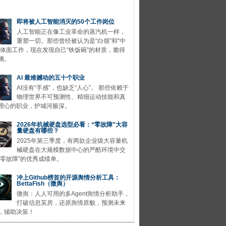
即将被人工智能消灭的50个工作岗位
人工智能正在像工业革命的蒸汽机一样，
重塑一切。那些曾经被认为是“白领”和“中
的体面工作，现在发现自己“铁饭碗”的材质，脆得
璃。
AI 最难撼动的五十个职业
AI没有“手感”，也缺乏“人心”。 那些依赖于
物理世界不可预测性、精细运动技能和真
理心的职业，护城河极深。
2026年机械硬盘选型必看：“零故障”大容
量硬盘有哪些？
2025年第三季度，有两款企业级大容量机
械硬盘在大规模数据中心的严酷环境中交
“零故障”的优秀成绩单。
冲上Github榜首的开源舆情分析工具：
BettaFish（微舆）
微舆：人人可用的多Agent舆情分析助手，
打破信息茧房，还原舆情原貌，预测未来
，辅助决策！