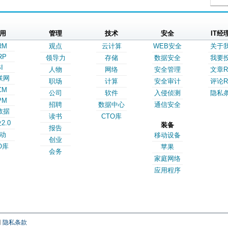
用
管理
技术
安全
IT经
RM
观点
云计算
WEB安全
关于
RP
领导力
存储
数据安全
我要
I
人物
网络
安全管理
文章R
联网
职场
计算
安全审计
评论R
CM
公司
软件
入侵侦测
隐私
PM
招聘
数据中心
通信安全
数据
读书
CTO库
2.0
装备
报告
动
移动设备
创业
O库
苹果
会务
家庭网络
应用程序
网
隐私条款