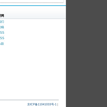
理网
我们
投稿
SS
SS
条款
京ICP备11041033号-1
|