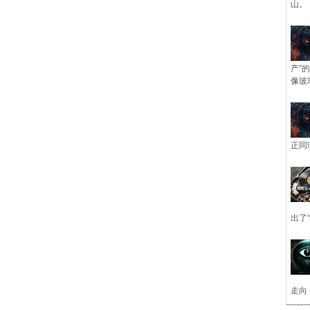
山。
产”
像玻
正同
出了
走向