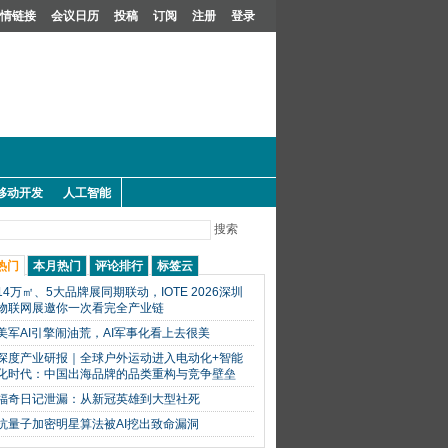
情链接
会议日历
投稿
订阅
注册
登录
移动开发
人工智能
搜索
热门
本月热门
评论排行
标签云
14万㎡、5大品牌展同期联动，IOTE 2026深圳
物联网展邀你一次看完全产业链
美军AI引擎闹油荒，AI军事化看上去很美
深度产业研报｜全球户外运动进入电动化+智能
化时代：中国出海品牌的品类重构与竞争壁垒
福奇日记泄漏：从新冠英雄到大型社死
抗量子加密明星算法被AI挖出致命漏洞