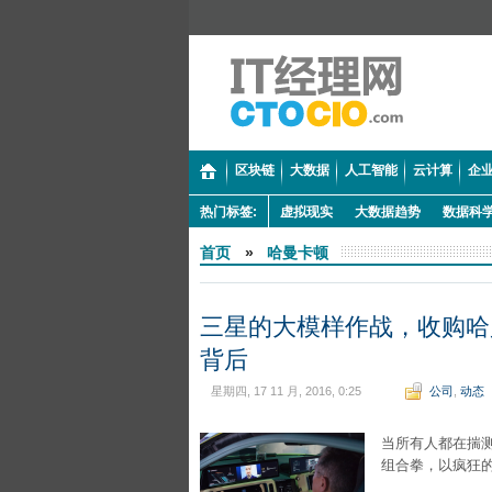
区块链
大数据
人工智能
云计算
企业
热门标签:
虚拟现实
大数据趋势
数据科
首页
»
哈曼卡顿
三星的大模样作战，收购哈
背后
星期四, 17 11 月, 2016, 0:25
公司
,
动态
当所有人都在揣
组合拳，以疯狂的