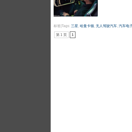
标签|Tags:
三星
,
哈曼卡顿
,
无人驾驶汽车
,
汽车电
第 1 页
1