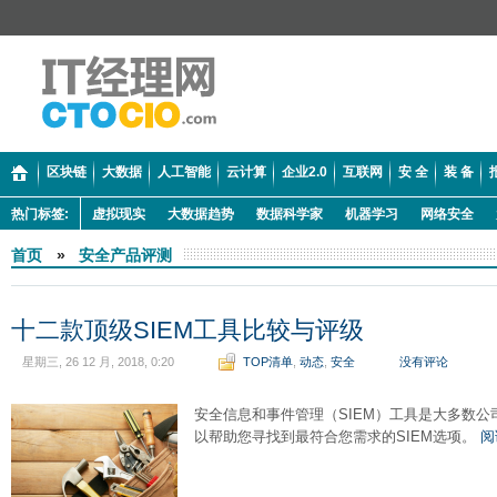
区块链
大数据
人工智能
云计算
企业2.0
互联网
安 全
装 备
热门标签:
虚拟现实
大数据趋势
数据科学家
机器学习
网络安全
首页
»
安全产品评测
十二款顶级SIEM工具比较与评级
星期三, 26 12 月, 2018, 0:20
TOP清单
,
动态
,
安全
没有评论
安全信息和事件管理（SIEM）工具是大多数
以帮助您寻找到最符合您需求的SIEM选项。
阅