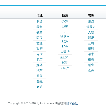
行业
应用
管理
制造
CRM
观点
ERP
零售
领导力
BI
教育
人物
物联网
医疗
职场
SCM
能源
公司
BPM
政府
招聘
大数据
电信
读书
企业2.0
航空
报告
移动
媒体
创业
CIO库
汽车
会务
服务
金融
旅游
Copyright © 2010-2021,ctocio.com - IT经理网
隐私条款