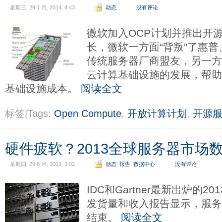
星期三, 29 1 月, 2014, 4:43
动态
没有评论
微软加入OCP计划并推出开
长，微软一方面“背叛”了惠普
传统服务器厂商盟友，另一方
云计算基础设施的发展，帮
基础设施成本。
阅读全文
标签|Tags:
Open Compute
,
开放计算计划
,
开源
硬件疲软？2013全球服务器市场
星期四, 29 8 月, 2013, 3:02
动态
,
报告
,
数据中心
没有评论
IDC和Gartner最新出炉的
发货量和收入报告显示，服
结束。
阅读全文