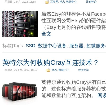
星期日, 2 9 月, 2012, 16:38
互联网
,
动态
,
数据中心
没有评论
虽然Etsy的规模远不及Face
性互联网公司Etsy的的硬件
（Etsy七月份的在线销售额将
全文
标签|Tags:
SSD
,
数据中心设备
,
服务器
,
超微服务
英特尔为何收购Cray互连技术？
星期四, 26 4 月, 2012, 18:10
动态
,
数据中心
没有评论
英特尔通过收购Cray拥有自
的，这也标志着服务器核心
能和数量转向互连架构。
阅