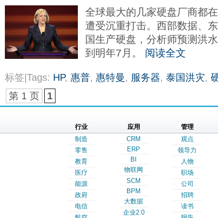
全球最大的几家硬盘厂商都在
遭受沉重打击。西部数据、
国生产硬盘，分析师预测洪
到明年7月。
阅读全文
标签|Tags:
HP
,
惠普
,
惠特曼
,
服务器
,
泰国洪灾
,
第 1 页
1
行业
应用
管理
制造
CRM
观点
ERP
零售
领导力
BI
教育
人物
物联网
医疗
职场
SCM
能源
公司
BPM
政府
招聘
大数据
电信
读书
企业2.0
航空
报告