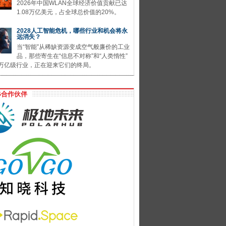
2026年中国WLAN全球经济价值贡献已达
1.08万亿美元，占全球总价值的20%。
2028人工智能危机，哪些行业和机会将永
远消失？
当“智能”从稀缺资源变成空气般廉价的工业
品，那些寄生在“信息不对称”和“人类惰性”
万亿级行业，正在迎来它们的终局。
G合作伙伴