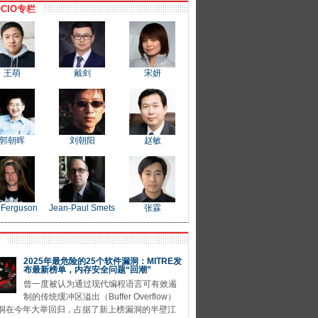
CIO专栏
王萌
戴剑
宋妍
郭朝晖
刘朝阳
赵敏
 Ferguson
Jean-Paul Smets
张霖
P
2025年最危险的25个软件漏洞：MITRE发
布最新榜单，内存安全问题“回潮”
曾一度被认为通过现代编程语言可有效遏
制的传统缓冲区溢出（Buffer Overflow）
洞在今年大举回归，占据了新上榜漏洞的半壁江