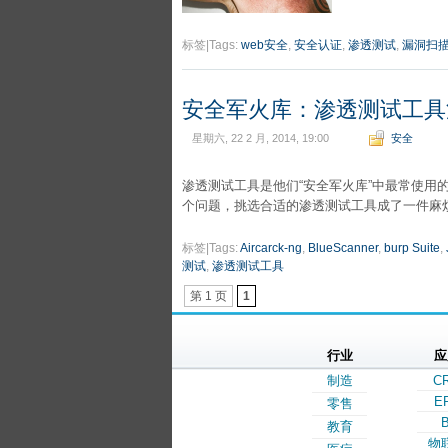
标签|Tags:
web安全
,
安全认证
,
渗透测试
,
漏洞扫
安全军火库：渗透测试工具
星期六, 22 2 月, 2014, 19:00
安全
渗透测试工具是他们“安全军火库”中最常使用
个问题，挑选合适的渗透测试工具成了一件麻
标签|Tags:
Aircarck-ng
,
BlueScanner
,
burp Suite
,
测试
,
渗透测试工具
第 1 页
1
行业
应
制造
C
E
零售
B
教育
物