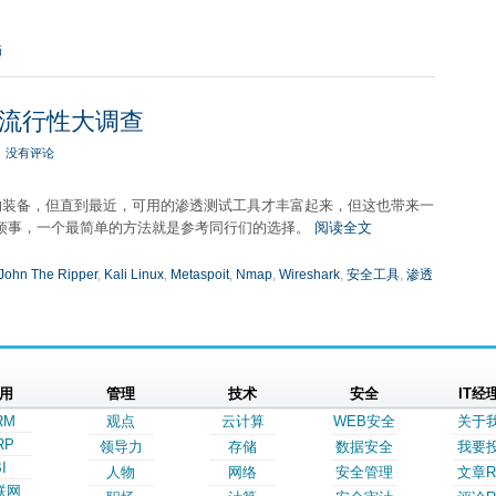
描
流行性大调查
没有评论
的装备，但直到最近，可用的渗透测试工具才丰富起来，但这也带来一
烦事，一个最简单的方法就是参考同行们的选择。
阅读全文
John The Ripper
,
Kali Linux
,
Metaspoit
,
Nmap
,
Wireshark
,
安全工具
,
渗透
用
管理
技术
安全
IT经
RM
观点
云计算
WEB安全
关于
RP
领导力
存储
数据安全
我要
I
人物
网络
安全管理
文章R
联网