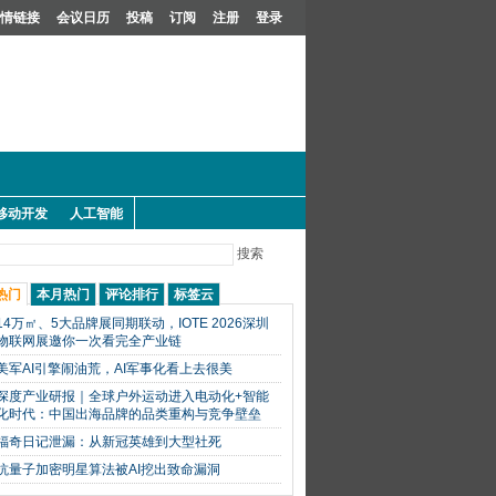
情链接
会议日历
投稿
订阅
注册
登录
移动开发
人工智能
搜索
热门
本月热门
评论排行
标签云
14万㎡、5大品牌展同期联动，IOTE 2026深圳
物联网展邀你一次看完全产业链
美军AI引擎闹油荒，AI军事化看上去很美
深度产业研报｜全球户外运动进入电动化+智能
化时代：中国出海品牌的品类重构与竞争壁垒
福奇日记泄漏：从新冠英雄到大型社死
抗量子加密明星算法被AI挖出致命漏洞