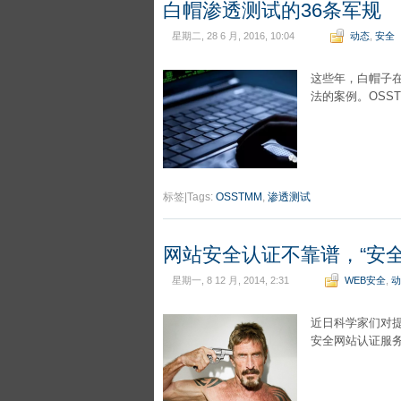
白帽渗透测试的36条军规
星期二, 28 6 月, 2016, 10:04
动态
,
安全
这些年，白帽子
法的案例。OSSTM
标签|Tags:
OSSTMM
,
渗透测试
网站安全认证不靠谱，“安
星期一, 8 12 月, 2014, 2:31
WEB安全
,
动
近日科学家们对
安全网站认证服