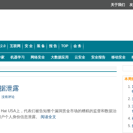
关于我们
友
2.0
互联网
安 全
装 备
报 告
TOP
会 务
学家
机器学习
网络安全
大数据应用
云安全
安全报告
移动安全
本周
据泄露
没有评论
ack Hat USA上，代表们被告知整个漏洞赏金市场的糟糕的监督和数据治
用户个人身份信息泄露。
阅读全文