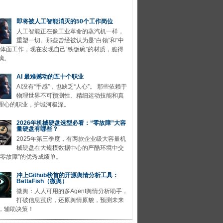
即将被人工智能消灭的50个工作岗位
人工智能正在像工业革命的蒸汽机一样，
重塑一切。那些曾经被认为是“白领”和“中
的体面工作，现在发现自己“铁饭碗”的材质，脆得
璃。
AI 最难撼动的五十个职业
AI没有“手感”，也缺乏“人心”。 那些依赖于
物理世界不可预测性、精细运动技能和真
理心的职业，护城河极深。
2026年机械硬盘选型必看：“零故障”大容
量硬盘有哪些？
2025年第三季度，有两款企业级大容量机
械硬盘在大规模数据中心的严酷环境中交
“零故障”的优秀成绩单。
冲上Github榜首的开源舆情分析工具：
BettaFish（微舆）
微舆：人人可用的多Agent舆情分析助手，
打破信息茧房，还原舆情原貌，预测未来
，辅助决策！