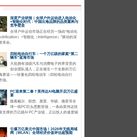
深度产业研报｜全球户外运动进入电动化
+智能化时代：中国出海品牌的品类重构与
竞争壁垒
全球户外运动市场正在经历一场由“电动化
ctrification）+智能化（Intelligence）”驱动的深
类革命。
四轮电动自行车：一个万亿级的家庭“第二
辆车”蓝海市场
大批拥有顶级汽车与消费电子跨界背景的
创业团队涌入，正在催生一个全新的万亿
海赛道——轻量化四轮电动车（四轮电动自行
市场。
PC迎来第二春？英伟达AI电脑开启万亿盛
宴
随着戴尔、联想、惠普、华硕、微星等全
球一线PC巨头悉数登场，一条由英伟达技
座支撑的万亿级AI PC产业链，正以惊人的速度铺
引爆万亿美元中国市场！2026年无线局域
网（WLAN）全球经济价值评估超预期