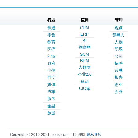
行业
应用
管理
制造
CRM
观点
ERP
零售
领导力
BI
教育
人物
物联网
医疗
职场
SCM
能源
公司
BPM
政府
招聘
大数据
电信
读书
企业2.0
航空
报告
移动
媒体
创业
CIO库
汽车
会务
服务
金融
旅游
Copyright © 2010-2021,ctocio.com - IT经理网
隐私条款