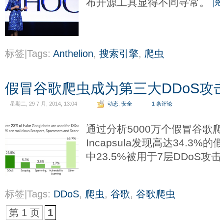
布开源工具显得不同寻常。
标签|Tags:
Anthelion
,
搜索引擎
,
爬虫
假冒谷歌爬虫成为第三大DDoS攻
星期二, 29 7 月, 2014, 13:04
动态
,
安全
1 条评论
通过分析5000万个假冒谷歌
Incapsula发现高达34.
中23.5%被用于7层DDoS攻
标签|Tags:
DDoS
,
爬虫
,
谷歌
,
谷歌爬虫
第 1 页
1