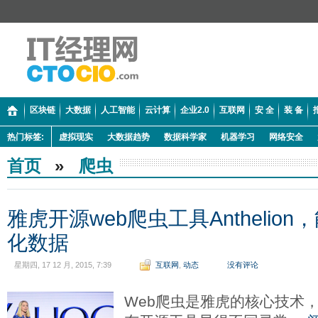
区块链
大数据
人工智能
云计算
企业2.0
互联网
安 全
装 备
热门标签:
虚拟现实
大数据趋势
数据科学家
机器学习
网络安全
首页
»
爬虫
雅虎开源web爬虫工具Anthelio
化数据
星期四, 17 12 月, 2015, 7:39
互联网
,
动态
没有评论
Web爬虫是雅虎的核心技术