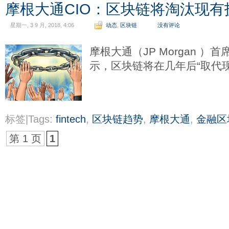
摩根大通CIO：区块链将淘汰现有
星期一, 3 9 月, 2018, 4:06
动态
,
区块链
没有评论
摩根大通（JP Morgan ）首席
示，区块链将在几年后“取代
标签|Tags:
fintech
,
区块链趋势
,
摩根大通
,
金融区
第 1 页
1