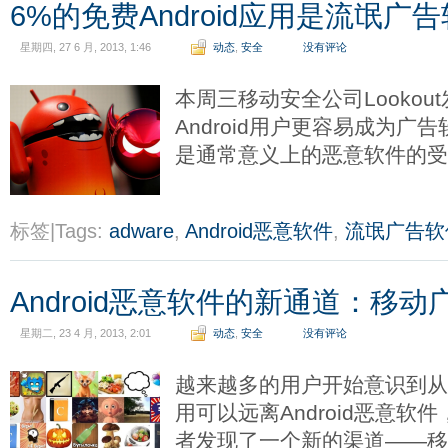
6%的免费Android应用是流氓广
星期四, 27 6 月, 2013, 1:46
动态
,
安全
没有评论
本周三移动安全公司Lookou
Android用户更容易成为广告
是通常意义上的恶意软件的
标签|Tags:
adware
,
Android恶意软件
,
流氓广告软
Android恶意软件的新通道：移动
星期二, 23 4 月, 2013, 2:01
动态
,
安全
没有评论
越来越多的用户开始意识到从G
用可以远离Android恶意
者发现了一个新的渠道——