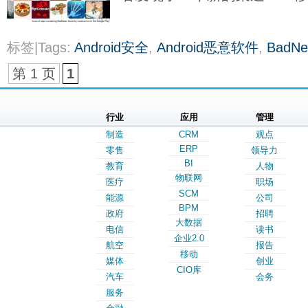
标签|Tags:
Android安全
,
Android恶意软件
,
BadNe
第 1 页
1
行业
应用
管理
制造
CRM
观点
ERP
零售
领导力
BI
教育
人物
物联网
医疗
职场
SCM
能源
公司
BPM
政府
招聘
大数据
电信
读书
企业2.0
航空
报告
移动
媒体
创业
CIO库
汽车
会务
服务