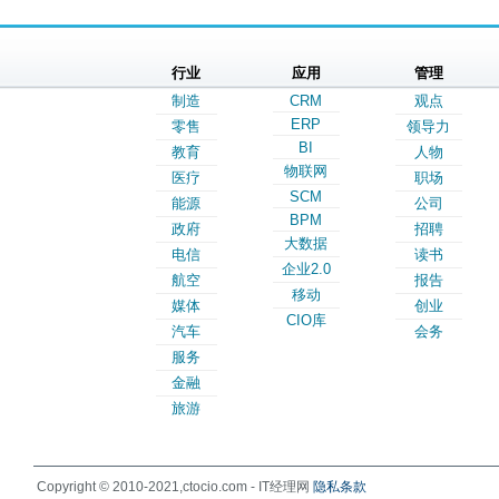
行业
应用
管理
制造
CRM
观点
ERP
零售
领导力
BI
教育
人物
物联网
医疗
职场
SCM
能源
公司
BPM
政府
招聘
大数据
电信
读书
企业2.0
航空
报告
移动
媒体
创业
CIO库
汽车
会务
服务
金融
旅游
Copyright © 2010-2021,ctocio.com - IT经理网
隐私条款