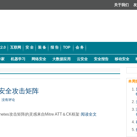
关于我们
友
2.0
互联网
安 全
装 备
报 告
TOP
会 务
学家
机器学习
网络安全
大数据应用
云安全
安全报告
移动安全
本周
云安全攻击矩阵
没有评论
netes攻击矩阵的灵感来自Mitre ATT＆CK框架
阅读全文