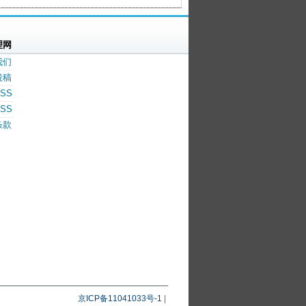
理网
我们
投稿
SS
SS
条款
京ICP备11041033号-1
|