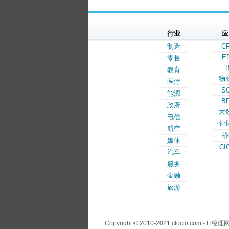
行业
应
制造
C
E
零售
B
教育
物
医疗
S
能源
B
政府
大
电信
企业
航空
移
媒体
CI
汽车
服务
金融
旅游
Copyright © 2010-2021,ctocio.com - IT经理