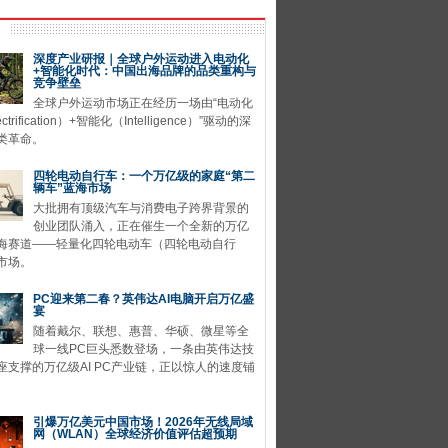
深度产业研报｜全球户外运动进入电动化
+智能化时代：中国出海品牌的品类重构与
竞争壁垒
全球户外运动市场正在经历一场由“电动化
ctrification）+智能化（Intelligence）”驱动的深
类革命。
四轮电动自行车：一个万亿级的家庭“第二
辆车”蓝海市场
大批拥有顶级汽车与消费电子跨界背景的
创业团队涌入，正在催生一个全新的万亿
海赛道——轻量化四轮电动车（四轮电动自行
市场。
PC迎来第二春？英伟达AI电脑开启万亿盛
宴
随着戴尔、联想、惠普、华硕、微星等全
球一线PC巨头悉数登场，一条由英伟达技
座支撑的万亿级AI PC产业链，正以惊人的速度铺
引爆万亿美元中国市场！2026年无线局域
网（WLAN）全球经济价值评估超预期