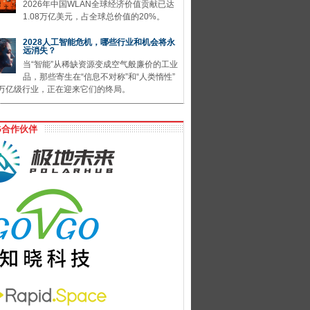
2026年中国WLAN全球经济价值贡献已达
1.08万亿美元，占全球总价值的20%。
2028人工智能危机，哪些行业和机会将永
远消失？
当“智能”从稀缺资源变成空气般廉价的工业
品，那些寄生在“信息不对称”和“人类惰性”
万亿级行业，正在迎来它们的终局。
G合作伙伴