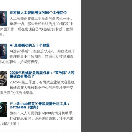
即将被人工智能消灭的50个工作岗位
人工智能正在像工业革命的蒸汽机一样，
重塑一切。那些曾经被认为是“白领”和“中
的体面工作，现在发现自己“铁饭碗”的材质，脆得
璃。
AI 最难撼动的五十个职业
AI没有“手感”，也缺乏“人心”。 那些依赖于
物理世界不可预测性、精细运动技能和真
理心的职业，护城河极深。
2026年机械硬盘选型必看：“零故障”大容
量硬盘有哪些？
2025年第三季度，有两款企业级大容量机
械硬盘在大规模数据中心的严酷环境中交
“零故障”的优秀成绩单。
冲上Github榜首的开源舆情分析工具：
BettaFish（微舆）
微舆：人人可用的多Agent舆情分析助手，
打破信息茧房，还原舆情原貌，预测未来
，辅助决策！