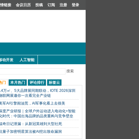
情链接
会议日历
投稿
订阅
注册
登录
移动开发
人工智能
搜索
热门
本月热门
评论排行
标签云
14万㎡、5大品牌展同期联动，IOTE 2026深圳
物联网展邀你一次看完全产业链
美军AI引擎闹油荒，AI军事化看上去很美
深度产业研报｜全球户外运动进入电动化+智能
化时代：中国出海品牌的品类重构与竞争壁垒
福奇日记泄漏：从新冠英雄到大型社死
抗量子加密明星算法被AI挖出致命漏洞