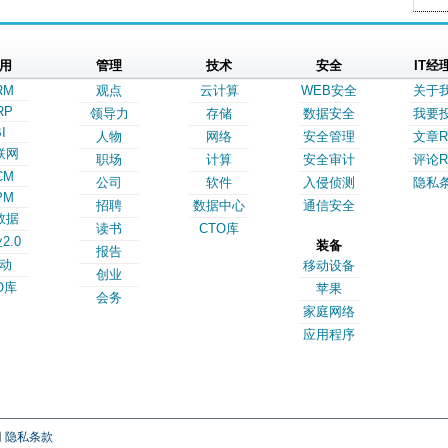
用
管理
技术
安全
IT经
RM
观点
云计算
WEB安全
关于
RP
领导力
存储
数据安全
我要
I
人物
网络
安全管理
文章R
联网
职场
计算
安全审计
评论R
CM
公司
软件
入侵侦测
隐私
PM
招聘
数据中心
通信安全
数据
读书
CTO库
2.0
装备
报告
动
移动设备
创业
O库
苹果
会务
家庭网络
应用程序
网
隐私条款