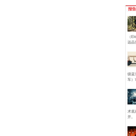
报告
（Ele
远品
级蓝
车）
术底
开。