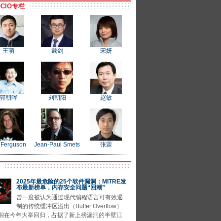
CIO专栏
王萌
戴剑
宋妍
郭朝晖
刘朝阳
赵敏
 Ferguson
Jean-Paul Smets
张霖
P
2025年最危险的25个软件漏洞：MITRE发
布最新榜单，内存安全问题“回潮”
曾一度被认为通过现代编程语言可有效遏
制的传统缓冲区溢出（Buffer Overflow）
洞在今年大举回归，占据了新上榜漏洞的半壁江