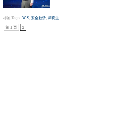
标签|Tags:
BCS
,
安全趋势
,
谭晓生
第 1 页
1