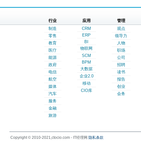
行业
应用
管理
制造
CRM
观点
ERP
零售
领导力
BI
教育
人物
物联网
医疗
职场
SCM
能源
公司
BPM
政府
招聘
大数据
电信
读书
企业2.0
航空
报告
移动
媒体
创业
CIO库
汽车
会务
服务
金融
旅游
Copyright © 2010-2021,ctocio.com - IT经理网
隐私条款