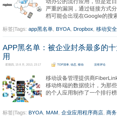
动办公的流行应用，但是近日D
严重的漏洞，通过链接方式
档可能会出现在Google的
标签|Tags:
app黑名单
,
BYOA
,
Dropbox
,
移动安全
APP黑名单：被企业封杀最多的十大An
用
星期四, 15 8 月, 2013, 23:17
TOP清单
,
动态
,
移动
没有评论
移动设备管理提供商FiberLi
移动终端的数据统计，为那
的个人应用制作了一个排行
标签|Tags:
BYOA
,
MAM
,
企业应用程序商店
,
商务