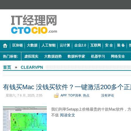
区块链
大数据
人工智能
云计算
企业2.0
互联网
安 全
装 备
热门标签:
虚拟现实
大数据趋势
数据科学家
机器学习
网络安全
首页
»
CLEARVPN
有钱买Mac 没钱买软件？一键激活200多个
星期六, 7 6 月, 2025, 2:05
APP
,
TOP清单
,
热点
没有评论
我们列举Setapp上价格最贵的十款Mac软件
不值
阅读全文