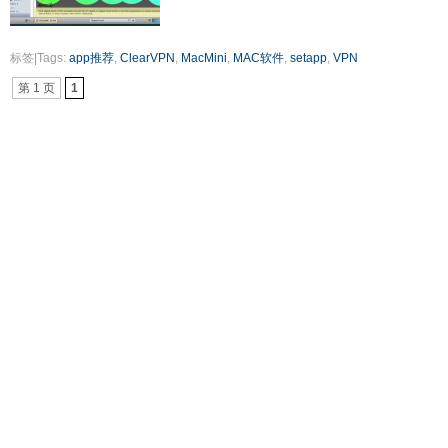
标签|Tags:
app推荐
,
ClearVPN
,
MacMini
,
MAC软件
,
setapp
,
VPN
第 1 页
1