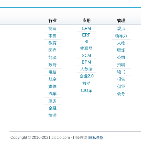
行业
应用
管理
制造
CRM
观点
ERP
零售
领导力
BI
教育
人物
物联网
医疗
职场
SCM
能源
公司
BPM
政府
招聘
大数据
电信
读书
企业2.0
航空
报告
移动
媒体
创业
CIO库
汽车
会务
服务
金融
旅游
Copyright © 2010-2021,ctocio.com - IT经理网
隐私条款