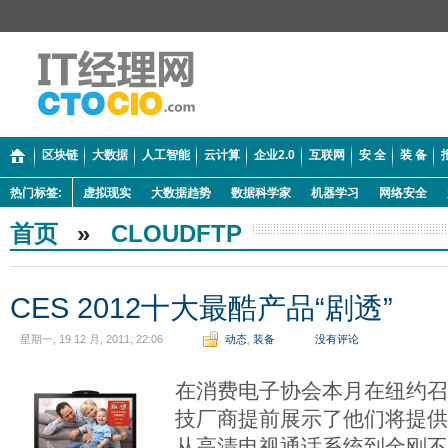
区块链
大数据
人工智能
云计算
企业2.0
互联网
安 全
装 备
热门标签:
虚拟现实
大数据趋势
数据科学家
机器学习
网络安全
首页
»
CLOUDFTP
CES 2012十大最酷产品“剧透”
星期一, 19 12 月, 2011, 22:06
动态
,
装备
没有评论
在消费电子协会本月在纽约召
技厂商提前展示了他们将提
从高清电视通话系统到金刚不