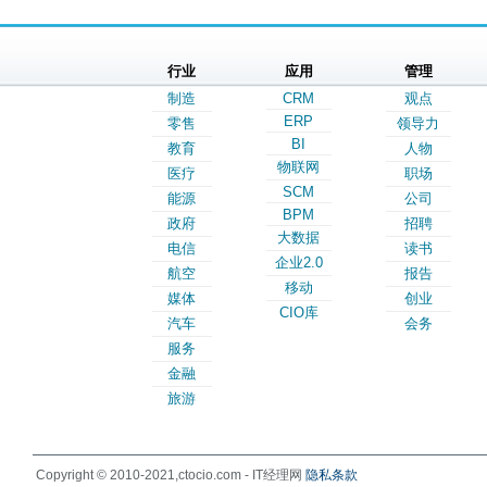
行业
应用
管理
制造
CRM
观点
ERP
零售
领导力
BI
教育
人物
物联网
医疗
职场
SCM
能源
公司
BPM
政府
招聘
大数据
电信
读书
企业2.0
航空
报告
移动
媒体
创业
CIO库
汽车
会务
服务
金融
旅游
Copyright © 2010-2021,ctocio.com - IT经理网
隐私条款