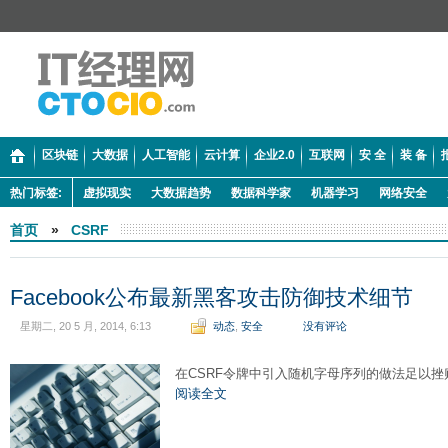
区块链
大数据
人工智能
云计算
企业2.0
互联网
安 全
装 备
热门标签:
虚拟现实
大数据趋势
数据科学家
机器学习
网络安全
首页
»
CSRF
Facebook公布最新黑客攻击防御技术细节
星期二, 20 5 月, 2014, 6:13
动态
,
安全
没有评论
在CSRF令牌中引入随机字母序列的做法足以挫
阅读全文