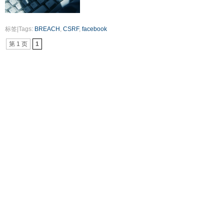
标签|Tags:
BREACH
,
CSRF
,
facebook
第 1 页
1