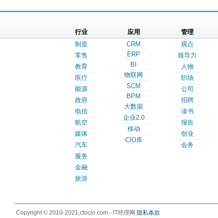
行业
应用
管理
制造
CRM
观点
ERP
零售
领导力
BI
教育
人物
物联网
医疗
职场
SCM
能源
公司
BPM
政府
招聘
大数据
电信
读书
企业2.0
航空
报告
移动
媒体
创业
CIO库
汽车
会务
服务
金融
旅游
Copyright © 2010-2021,ctocio.com - IT经理网
隐私条款