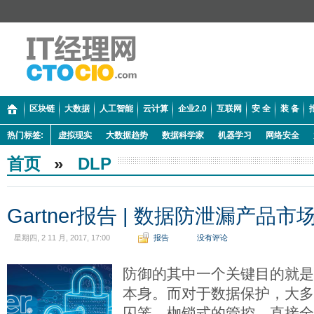
区块链
大数据
人工智能
云计算
企业2.0
互联网
安 全
装 备
热门标签:
虚拟现实
大数据趋势
数据科学家
机器学习
网络安全
首页
»
DLP
Gartner报告 | 数据防泄漏产品市
星期四, 2 11 月, 2017, 17:00
报告
没有评论
防御的其中一个关键目的就
本身。而对于数据保护，大
囚笼、枷锁式的管控，直接