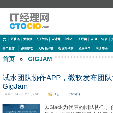
区块链
大数据
人工智能
云计算
企业2.0
互联网
安 全
装 备
热门标签:
虚拟现实
大数据趋势
数据科学家
机器学习
网络安全
首页
»
GIGJAM
试水团队协作APP，微软发布团
GigJam
星期二, 14 7 月, 2015, 2:34
动态
没有评论
以Slack为代表的团队协作