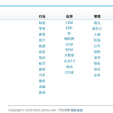
行业
应用
管理
制造
CRM
观点
ERP
零售
领导力
BI
教育
人物
物联网
医疗
职场
SCM
能源
公司
BPM
政府
招聘
大数据
电信
读书
企业2.0
航空
报告
移动
媒体
创业
CIO库
汽车
会务
服务
金融
旅游
Copyright © 2010-2021,ctocio.com - IT经理网
隐私条款