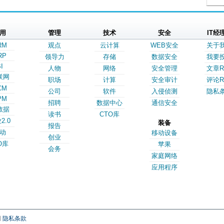
用
管理
技术
安全
IT经
RM
观点
云计算
WEB安全
关于
RP
领导力
存储
数据安全
我要
I
人物
网络
安全管理
文章R
联网
职场
计算
安全审计
评论R
CM
公司
软件
入侵侦测
隐私
PM
招聘
数据中心
通信安全
数据
读书
CTO库
2.0
装备
报告
动
移动设备
创业
O库
苹果
会务
家庭网络
应用程序
网
隐私条款