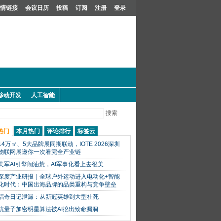
情链接
会议日历
投稿
订阅
注册
登录
移动开发
人工智能
搜索
热门
本月热门
评论排行
标签云
14万㎡、5大品牌展同期联动，IOTE 2026深圳
物联网展邀你一次看完全产业链
美军AI引擎闹油荒，AI军事化看上去很美
深度产业研报｜全球户外运动进入电动化+智能
化时代：中国出海品牌的品类重构与竞争壁垒
福奇日记泄漏：从新冠英雄到大型社死
抗量子加密明星算法被AI挖出致命漏洞