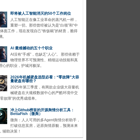
即将被人工智能消灭的50个工作岗位
人工智能正在像工业革命的蒸汽机一样，
重塑一切。那些曾经被认为是“白领”和“中
的体面工作，现在发现自己“铁饭碗”的材质，脆得
璃。
AI 最难撼动的五十个职业
AI没有“手感”，也缺乏“人心”。 那些依赖于
物理世界不可预测性、精细运动技能和真
理心的职业，护城河极深。
2026年机械硬盘选型必看：“零故障”大容
量硬盘有哪些？
2025年第三季度，有两款企业级大容量机
械硬盘在大规模数据中心的严酷环境中交
“零故障”的优秀成绩单。
冲上Github榜首的开源舆情分析工具：
BettaFish（微舆）
微舆：人人可用的多Agent舆情分析助手，
打破信息茧房，还原舆情原貌，预测未来
，辅助决策！