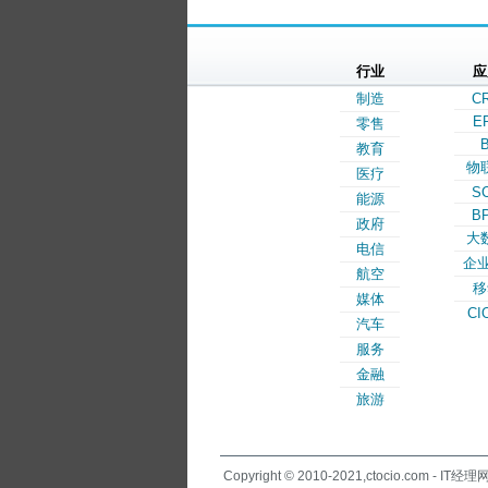
行业
应
制造
C
E
零售
B
教育
物
医疗
S
能源
B
政府
大
电信
企业
航空
移
媒体
CI
汽车
服务
金融
旅游
Copyright © 2010-2021,ctocio.com - IT经理