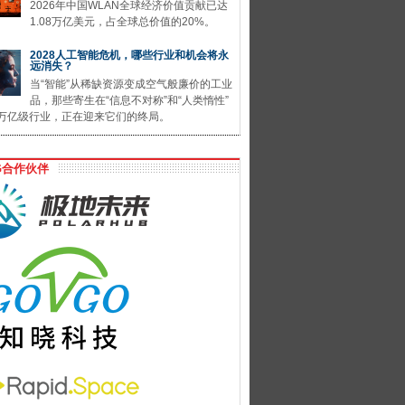
2026年中国WLAN全球经济价值贡献已达
1.08万亿美元，占全球总价值的20%。
2028人工智能危机，哪些行业和机会将永
远消失？
当“智能”从稀缺资源变成空气般廉价的工业
品，那些寄生在“信息不对称”和“人类惰性”
万亿级行业，正在迎来它们的终局。
G合作伙伴