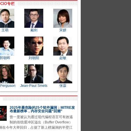
CIO专栏
王萌
戴剑
宋妍
郭朝晖
刘朝阳
赵敏
 Ferguson
Jean-Paul Smets
张霖
P
2025年最危险的25个软件漏洞：MITRE发
布最新榜单，内存安全问题“回潮”
曾一度被认为通过现代编程语言可有效遏
制的传统缓冲区溢出（Buffer Overflow）
洞在今年大举回归，占据了新上榜漏洞的半壁江