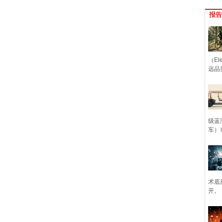
报告
（Ele
远品
级蓝
车）
术底
开。