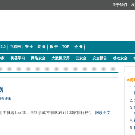
关于我们
友
2.0
互联网
安 全
装 备
报 告
TOP
会 务
学家
机器学习
网络安全
大数据应用
云安全
安全报告
移动安全
本周
榜
没有评论
挑选Top 10，最终形成“中国IC设计100家排行榜”。
阅读全文