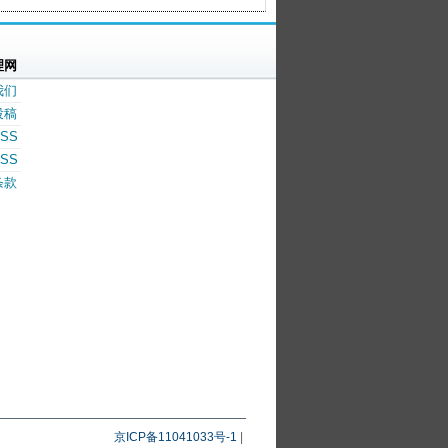
理网
我们
投稿
SS
SS
条款
京ICP备11041033号-1
|