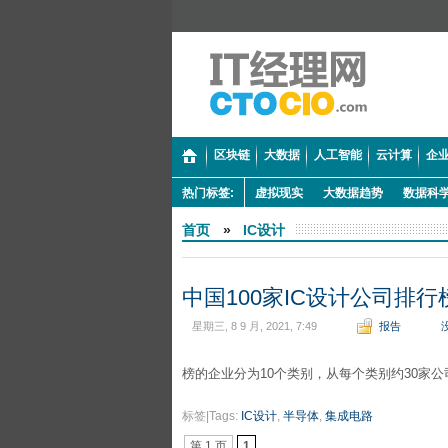
区块链
大数据
人工智能
云计算
企业
热门标签:
虚拟现实
大数据趋势
数据科
首页
»
IC设计
中国100家IC设计公司排行
星期三, 8 9 月, 2021, 7:49
报告
榜的企业分为10个类别，从每个类别约30家公司中
标签|Tags:
IC设计
,
半导体
,
集成电路
第 1 页
1