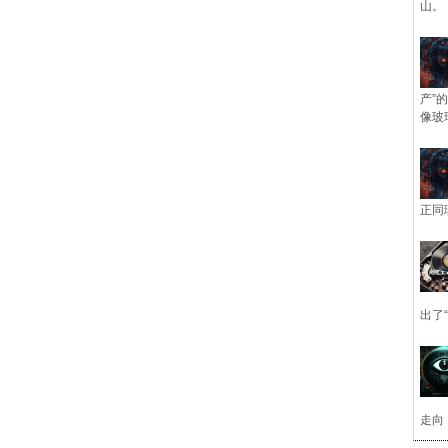
山。
产”
像玻
正同
出了
走向