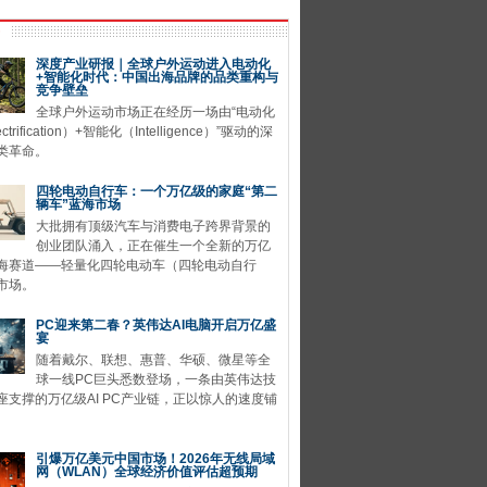
深度产业研报｜全球户外运动进入电动化
+智能化时代：中国出海品牌的品类重构与
竞争壁垒
全球户外运动市场正在经历一场由“电动化
ctrification）+智能化（Intelligence）”驱动的深
类革命。
四轮电动自行车：一个万亿级的家庭“第二
辆车”蓝海市场
大批拥有顶级汽车与消费电子跨界背景的
创业团队涌入，正在催生一个全新的万亿
海赛道——轻量化四轮电动车（四轮电动自行
市场。
PC迎来第二春？英伟达AI电脑开启万亿盛
宴
随着戴尔、联想、惠普、华硕、微星等全
球一线PC巨头悉数登场，一条由英伟达技
座支撑的万亿级AI PC产业链，正以惊人的速度铺
引爆万亿美元中国市场！2026年无线局域
网（WLAN）全球经济价值评估超预期